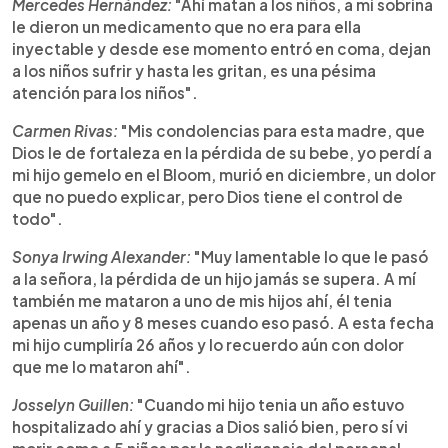
Mercedes Hernández:
"Ahí matan a los niños, a mi sobrina
le dieron un medicamento que no era para ella
inyectable y desde ese momento entró en coma, dejan
a los niños sufrir y hasta les gritan, es una pésima
atención para los niños".
Carmen Rivas:
"Mis condolencias para esta madre, que
Dios le de fortaleza en la pérdida de su bebe, yo perdí a
mi hijo gemelo en el Bloom, murió en diciembre, un dolor
que no puedo explicar, pero Dios tiene el control de
todo".
Sonya Irwing Alexander:
"Muy lamentable lo que le pasó
a la señora, la pérdida de un hijo jamás se supera. A mí
también me mataron a uno de mis hijos ahí, él tenia
apenas un año y 8 meses cuando eso pasó. A esta fecha
mi hijo cumpliría 26 años y lo recuerdo aún con dolor
que me lo mataron ahí".
Josselyn Guillen:
"Cuando mi hijo tenia un año estuvo
hospitalizado ahí y gracias a Dios salió bien, pero sí vi