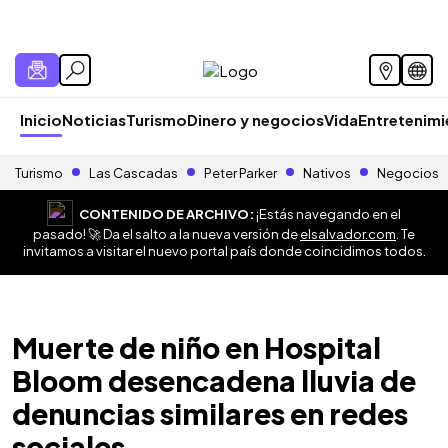
Inicio
Noticias
Turismo
Dinero y negocios
Vida
Entretenim
Turismo
Las Cascadas
Peter Parker
Nativos
Negocios
CONTENIDO DE ARCHIVO:
¡Estás navegando en el
pasado! 🚀 Da el salto a la nueva versión de
elsalvador.com
. Te
invitamos a visitar el nuevo portal país donde coincidimos todos.
Muerte de niño en Hospital
Bloom desencadena lluvia de
denuncias similares en redes
sociales