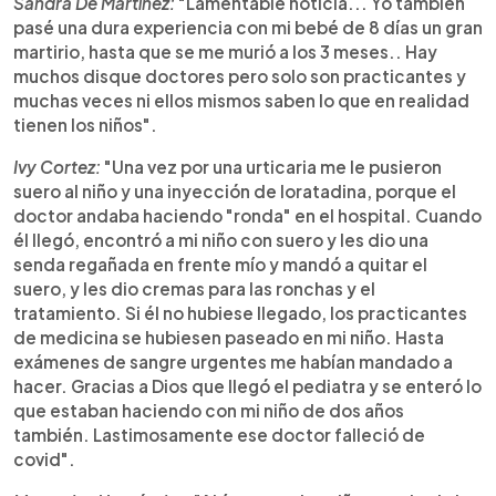
Sandra De Martínez:
"Lamentable noticia... Yo también
pasé una dura experiencia con mi bebé de 8 días un gran
martirio, hasta que se me murió a los 3 meses.. Hay
muchos disque doctores pero solo son practicantes y
muchas veces ni ellos mismos saben lo que en realidad
tienen los niños".
Ivy Cortez:
"Una vez por una urticaria me le pusieron
suero al niño y una inyección de loratadina, porque el
doctor andaba haciendo "ronda" en el hospital. Cuando
él llegó, encontró a mi niño con suero y les dio una
senda regañada en frente mío y mandó a quitar el
suero, y les dio cremas para las ronchas y el
tratamiento. Si él no hubiese llegado, los practicantes
de medicina se hubiesen paseado en mi niño. Hasta
exámenes de sangre urgentes me habían mandado a
hacer. Gracias a Dios que llegó el pediatra y se enteró lo
que estaban haciendo con mi niño de dos años
también. Lastimosamente ese doctor falleció de
covid".