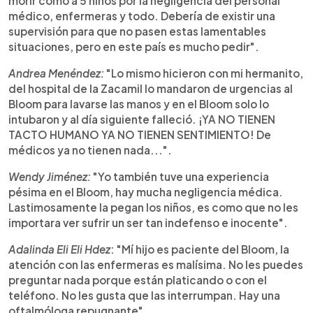
morir como a 5 niños por la negligencia del personal
médico, enfermeras y todo. Debería de existir una
supervisión para que no pasen estas lamentables
situaciones, pero en este país es mucho pedir".
Andrea Menéndez:
"Lo mismo hicieron con mi hermanito,
del hospital de la Zacamil lo mandaron de urgencias al
Bloom para lavarse las manos y en el Bloom solo lo
intubaron y al día siguiente falleció. ¡YA NO TIENEN
TACTO HUMANO YA NO TIENEN SENTIMIENTO! De
médicos ya no tienen nada...".
Wendy Jiménez:
"Yo también tuve una experiencia
pésima en el Bloom, hay mucha negligencia médica.
Lastimosamente la pegan los niños, es como que no les
importara ver sufrir un ser tan indefenso e inocente".
Adalinda Eli Eli Hdez
: "Mí hijo es paciente del Bloom, la
atención con las enfermeras es malísima. No les puedes
preguntar nada porque están platicando o con el
teléfono. No les gusta que las interrumpan. Hay una
oftalmóloga repugnante".