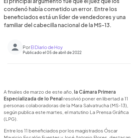
El principal argumento fue que el juez que los
condenó había cometido un error. Entre los
beneficiados está un líder de vendedores y una
familiar del cabecilla nacional de la MS-13.
Por
El Diario de Hoy
Publicado el 05 de abril de 2022
0:00
►
Escuchar artículo
A finales de marzo de este año,
la Cámara Primera
Especializada de lo Penal
resolvió poner en libertad a 11
personas colaboradoras de la Mara Salvatrucha (MS-13),
según publica este martes, el matutino La Prensa Gráfica
(LPG).
Entre los 11 beneficiados por los magistrados Óscar
Mauricio Escalón Fuentes y José Antonio Flores, destacan