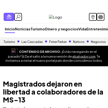
Inicio
Noticias
Turismo
Dinero y negocios
Vida
Entretenim
Turismo
Las Cascadas
Peter Parker
Nativos
Negocios
CONTENIDO DE ARCHIVO:
¡Estás navegando en el
pasado! 🚀 Da el salto a la nueva versión de
elsalvador.com
. Te
invitamos a visitar el nuevo portal país donde coincidimos todos.
Magistrados dejaron en
libertad a colaboradores de la
MS-13