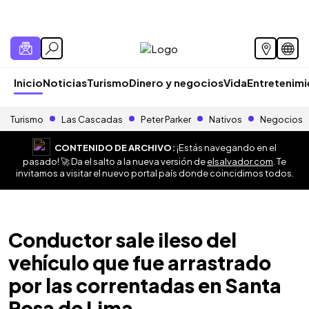
Inicio
Noticias
Turismo
Dinero y negocios
Vida
Entretenim
Turismo
Las Cascadas
Peter Parker
Nativos
Negocios
CONTENIDO DE ARCHIVO:
¡Estás navegando en el
pasado! 🚀 Da el salto a la nueva versión de
elsalvador.com
. Te
invitamos a visitar el nuevo portal país donde coincidimos todos.
Conductor sale ileso del
vehículo que fue arrastrado
por las correntadas en Santa
Rosa de Lima