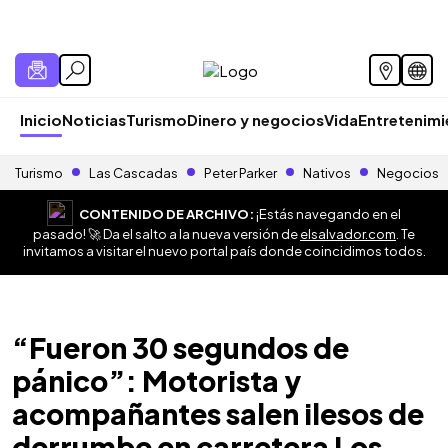
Inicio
Noticias
Turismo
Dinero y negocios
Vida
Entretenim
Turismo
Las Cascadas
Peter Parker
Nativos
Negocios
CONTENIDO DE ARCHIVO:
¡Estás navegando en el
pasado! 🚀 Da el salto a la nueva versión de
elsalvador.com
. Te
invitamos a visitar el nuevo portal país donde coincidimos todos.
“Fueron 30 segundos de
pánico”: Motorista y
acompañantes salen ilesos de
derrumbe en carretera Los