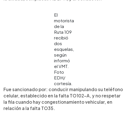
El
motorista
de la
Ruta 109
recibió
dos
esquelas,
según
informó
el VMT.
Foto
EDH/
cortesía.
Fue sancionado por: conducir manipulando su teléfono
celular, establecido en la falta TO102-A, y no respetar
la fila cuando hay congestionamiento vehicular, en
relación a la falta TO35.