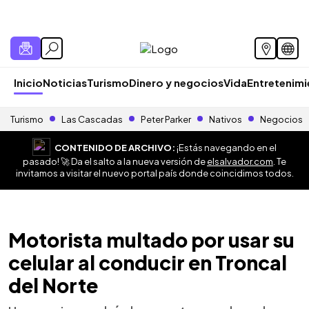
Inicio
Noticias
Turismo
Dinero y negocios
Vida
Entretenim
Turismo
Las Cascadas
Peter Parker
Nativos
Negocios
CONTENIDO DE ARCHIVO:
¡Estás navegando en el
pasado! 🚀 Da el salto a la nueva versión de
elsalvador.com
. Te
invitamos a visitar el nuevo portal país donde coincidimos todos.
Motorista multado por usar su
celular al conducir en Troncal
del Norte