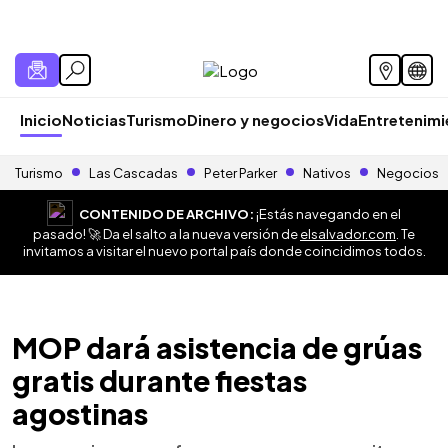
Inicio
Noticias
Turismo
Dinero y negocios
Vida
Entretenim
Turismo
Las Cascadas
Peter Parker
Nativos
Negocios
CONTENIDO DE ARCHIVO:
¡Estás navegando en el
pasado! 🚀 Da el salto a la nueva versión de
elsalvador.com
. Te
invitamos a visitar el nuevo portal país donde coincidimos todos.
MOP dará asistencia de grúas
gratis durante fiestas
agostinas