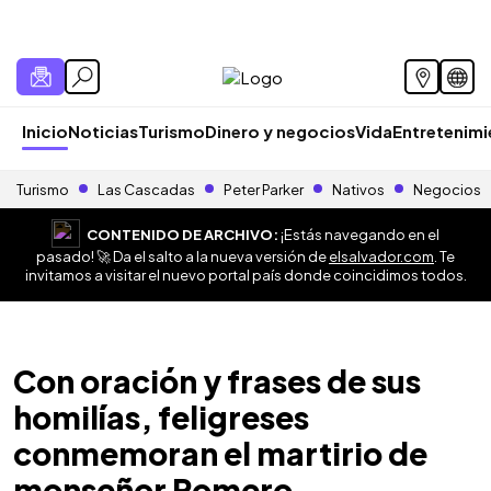
Inicio
Noticias
Turismo
Dinero y negocios
Vida
Entretenim
Turismo
Las Cascadas
Peter Parker
Nativos
Negocios
CONTENIDO DE ARCHIVO:
¡Estás navegando en el
pasado! 🚀 Da el salto a la nueva versión de
elsalvador.com
. Te
invitamos a visitar el nuevo portal país donde coincidimos todos.
Con oración y frases de sus
homilías, feligreses
conmemoran el martirio de
monseñor Romero