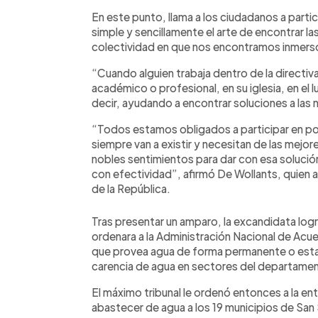
En este punto, llama a los ciudadanos a partic
simple y sencillamente el arte de encontrar la
colectividad en que nos encontramos inmers
“Cuando alguien trabaja dentro de la directiva
académico o profesional, en su iglesia, en el 
decir, ayudando a encontrar soluciones a las
“Todos estamos obligados a participar en po
siempre van a existir y necesitan de las mejo
nobles sentimientos para dar con esa solució
con efectividad”, afirmó De Wollants, quien
de la República.
Tras presentar un amparo, la excandidata logr
ordenara a la Administración Nacional de Acu
que provea agua de forma permanente o estab
carencia de agua en sectores del departamen
El máximo tribunal le ordenó entonces a la en
abastecer de agua a los 19 municipios de San 