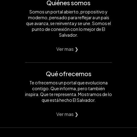
Quiénes somos
Somos un portal abierto, propositivo y
moderno, pensado para reflejar a un país
que avanza, se reinventa y se une. Somos el
punto de conexión con lo mejor de El
Salvador.
Ver mas ❯
Qué ofrecemos
Te ofrecemos un portal que evoluciona
contigo. Que informa, pero también
inspira. Que te representa. Mostramos de lo
que está hecho El Salvador.
Ver mas ❯