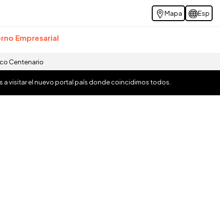
Mapa
Esp
rno Empresarial
ico Centenario
os a visitar el nuevo portal país donde coincidimos todos.