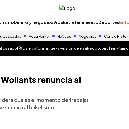
urismo
Dinero y negocios
Vida
Entretenimiento
Deportes
Ento
s Cascadas
Peter Parker
Nativos
Negocios
Centro Histór
 pasado! 🚀 Da el salto a la nueva versión de
elsalvador.com
. Te invitam
 Wollants renuncia al
idera que es el momento de trabajar
 se sumará al bukelismo.