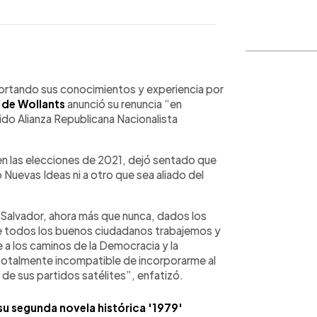
WhatsApp
Copiar link
aportando sus conocimientos y experiencia por
 de Wollants
anunció su renuncia “en
do Alianza Republicana Nacionalista
en las elecciones de 2021, dejó sentado que
o Nuevas Ideas ni a otro que sea aliado del
El Salvador, ahora más que nunca, dados los
e todos los buenos ciudadanos trabajemos y
a los caminos de la Democracia y la
e totalmente incompatible de incorporarme al
a de sus partidos satélites”, enfatizó.
su segunda novela histórica '1979'