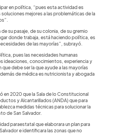
ipar en política, “pues esta actividad es
s soluciones mejores a las problemáticas de la
os”.
 de su pasaje, de su colonia, de su gremio
lugar donde trabaja, está haciendo política, es
 necesidades de las mayorías”, subrayó.
lítica, pues las necesidades humanas
res ideaciones, conocimientos, experiencia y
n que debe ser la que ayude a las mayorías
 además de médica es nutricionista y abogada
ó en 2020 que la Sala de lo Constitucional
eductos y Alcantarillados (ANDA) que para
lezca medidas técnicas para solucionar la
to de San Salvador.
tidad paraestatal que elaborara un plan para
Salvador e identificara las zonas que no