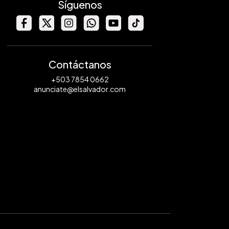
Síguenos
Contáctanos
+503 7854 0662
anunciate@elsalvador.com