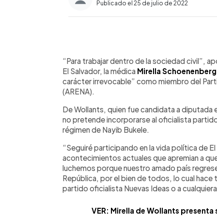
Publicado el 25 de julio de 2022
0:00
Facebook
Twitter
►
Escuchar artículo
“Para trabajar dentro de la sociedad civil”, 
El Salvador, la médica
Mirella Schoenenberg
carácter irrevocable” como miembro del Parti
(ARENA).
De Wollants, quien fue candidata a diputada 
no pretende incorporarse al oficialista partid
régimen de Nayib Bukele.
“Seguiré participando en la vida política de 
acontecimientos actuales que apremian a qu
luchemos porque nuestro amado país regrese 
República, por el bien de todos, lo cual hac
partido oficialista Nuevas Ideas o a cualquier
VER: Mirella de Wollants presenta 