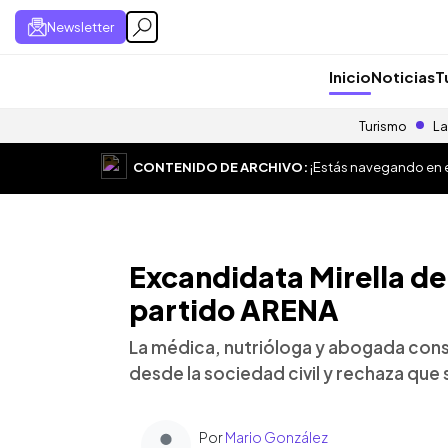
Newsletter
Inicio
Noticias
T
Turismo
La
CONTENIDO DE ARCHIVO:
¡Estás navegando en el
Excandidata Mirella de
partido ARENA
La médica, nutrióloga y abogada cons
desde la sociedad civil y rechaza que
Por
Mario González