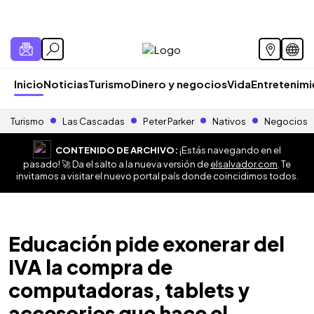
Inicio
Noticias
Turismo
Dinero y negocios
Vida
Entretenim
Turismo
Las Cascadas
Peter Parker
Nativos
Negocios
CONTENIDO DE ARCHIVO:
¡Estás navegando en el
pasado! 🚀 Da el salto a la nueva versión de
elsalvador.com
. Te
invitamos a visitar el nuevo portal país donde coincidimos todos.
Educación pide exonerar del
IVA la compra de
computadoras, tablets y
accesorios que hace el