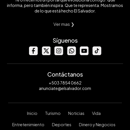
informa, pero también inspira. Que te representa. Mostramos
de lo que está hecho El Salvador.
Ver mas ❯
Síguenos
Contáctanos
+503 7854 0662
anunciate@elsalvador.com
Inicio
Turismo
Noticias
Vida
Entretenimiento
Deportes
Dinero y Negocios