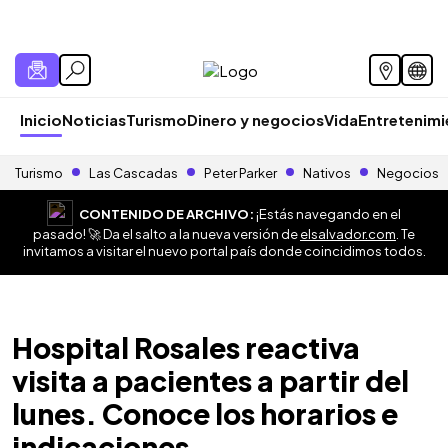
Inicio
Noticias
Turismo
Dinero y negocios
Vida
Entretenim
Turismo
Las Cascadas
Peter Parker
Nativos
Negocios
CONTENIDO DE ARCHIVO:
¡Estás navegando en el
pasado! 🚀 Da el salto a la nueva versión de
elsalvador.com
. Te
invitamos a visitar el nuevo portal país donde coincidimos todos.
Hospital Rosales reactiva
visita a pacientes a partir del
lunes. Conoce los horarios e
indicaciones