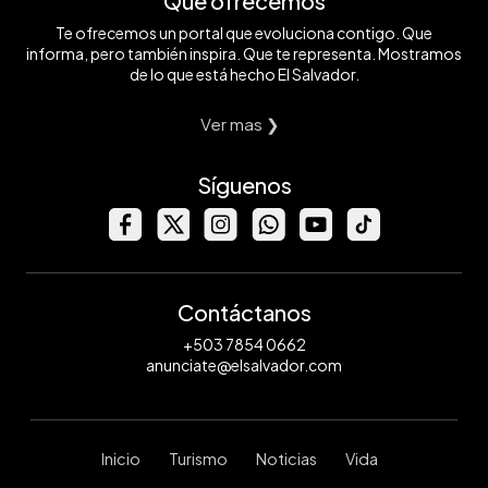
Qué ofrecemos
Te ofrecemos un portal que evoluciona contigo. Que
informa, pero también inspira. Que te representa. Mostramos
de lo que está hecho El Salvador.
Ver mas ❯
Síguenos
Contáctanos
+503 7854 0662
anunciate@elsalvador.com
Inicio
Turismo
Noticias
Vida