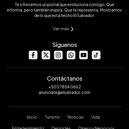
Te ofrecemos un portal que evoluciona contigo. Que
informa, pero también inspira. Que te representa. Mostramos
de lo que está hecho El Salvador.
Ver mas ❯
Síguenos
Contáctanos
+503 7854 0662
anunciate@elsalvador.com
Inicio
Turismo
Noticias
Vida
Entretenimiento
Deportes
Dinero y Negocios