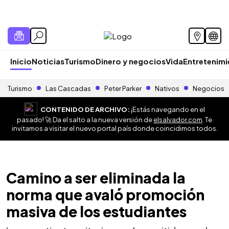
Inicio
Noticias
Turismo
Dinero y negocios
Vida
Entretenim
Turismo
Las Cascadas
Peter Parker
Nativos
Negocios
CONTENIDO DE ARCHIVO:
¡Estás navegando en el
pasado! 🚀 Da el salto a la nueva versión de
elsalvador.com
. Te
invitamos a visitar el nuevo portal país donde coincidimos todos.
Camino a ser eliminada la
norma que avaló promoción
masiva de los estudiantes