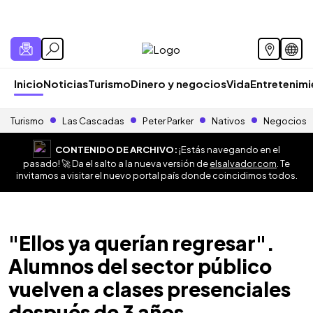
Inicio
Noticias
Turismo
Dinero y negocios
Vida
Entretenim
Turismo
Las Cascadas
Peter Parker
Nativos
Negocios
CONTENIDO DE ARCHIVO:
¡Estás navegando en el
pasado! 🚀 Da el salto a la nueva versión de
elsalvador.com
. Te
invitamos a visitar el nuevo portal país donde coincidimos todos.
"Ellos ya querían regresar".
Alumnos del sector público
vuelven a clases presenciales
después de 3 años