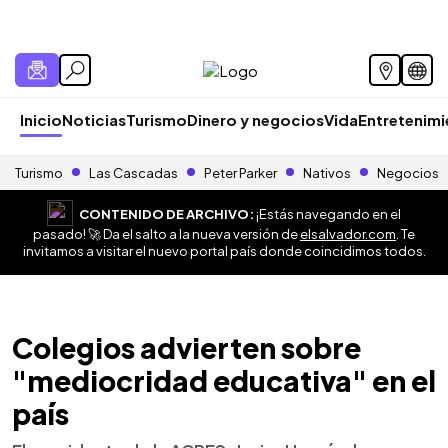
Inicio
Noticias
Turismo
Dinero y negocios
Vida
Entretenim
Turismo
Las Cascadas
Peter Parker
Nativos
Negocios
CONTENIDO DE ARCHIVO:
¡Estás navegando en el
pasado! 🚀 Da el salto a la nueva versión de
elsalvador.com
. Te
invitamos a visitar el nuevo portal país donde coincidimos todos.
Colegios advierten sobre
"mediocridad educativa" en el
país