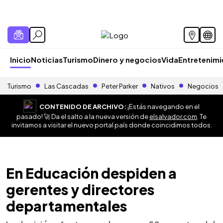
Inicio
Noticias
Turismo
Dinero y negocios
Vida
Entretenim
Turismo
Las Cascadas
Peter Parker
Nativos
Negocios
CONTENIDO DE ARCHIVO:
¡Estás navegando en el
pasado! 🚀 Da el salto a la nueva versión de
elsalvador.com
. Te
invitamos a visitar el nuevo portal país donde coincidimos todos.
En Educación despiden a
gerentes y directores
departamentales