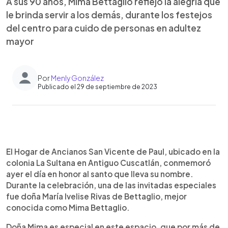
A sus 90 años, Mima Bettaglio reflejó la alegría que
le brinda servir a los demás, durante los festejos
del centro para cuido de personas en adultez
mayor
Por
Menly González
Publicado el 29 de septiembre de 2023
0:00
►
Escuchar artículo
El Hogar de Ancianos San Vicente de Paul, ubicado en la
colonia La Sultana en Antiguo Cuscatlán, conmemoró
ayer el día en honor al santo que lleva su nombre.
Durante la celebración, una de las invitadas especiales
fue doña María Ivelise Rivas de Bettaglio, mejor
conocida como Mima Bettaglio.
Doña Mima es especial en este espacio, que por más de