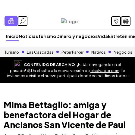
Inicio
Noticias
Turismo
Dinero y negocios
Vida
Entretenim
Turismo
Las Cascadas
Peter Parker
Nativos
Negocios
CONTENIDO DE ARCHIVO:
¡Estás navegando en el
pasado! 🚀 Da el salto a la nueva versión de
elsalvador.com
. Te
invitamos a visitar el nuevo portal país donde coincidimos todos.
Mima Bettaglio: amiga y
benefactora del Hogar de
Ancianos San Vicente de Paul