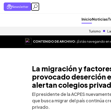
Newsletter
Inicio
Noticias
T
Turismo
La
CONTENIDO DE ARCHIVO:
¡Estás navegando en el
La migración y factor
provocado deserción es
alertan colegios priva
El presidente de la ACPES nuevamente 
que busca migrar del país continúa cr
privado.