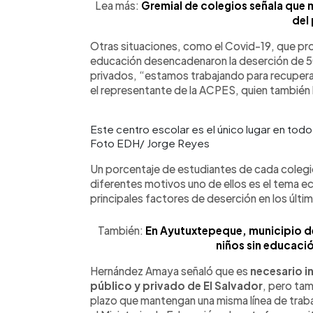
Lea más:
Gremial de colegios señala que
del 
Otras situaciones, como el Covid-19, que pro
educación desencadenaron la deserción de 50
privados, “estamos trabajando para recuperar
el representante de la ACPES, quien también
Este centro escolar es el único lugar en tod
Foto EDH/ Jorge Reyes
Un porcentaje de estudiantes de cada colegi
diferentes motivos uno de ellos es el tema e
principales factores de deserción en los últi
También:
En Ayutuxtepeque, municipio de
niños sin educaci
Hernández Amaya señaló que es
necesario in
público y privado de El Salvador
, pero tam
plazo que mantengan una misma línea de traba