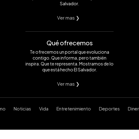
Salvador.
Ver mas ❯
Qué ofrecemos
Te ofrecemos un portal que evoluciona
contigo. Que informa, pero también
inspira. Que te representa. Mostramos de lo
que está hecho El Salvador.
Ver mas ❯
smo
Noticias
Vida
Entretenimiento
Deportes
Dine