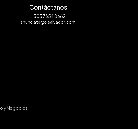
Contáctanos
+503 7854 0662
anunciate@elsalvador.com
ro y Negocios