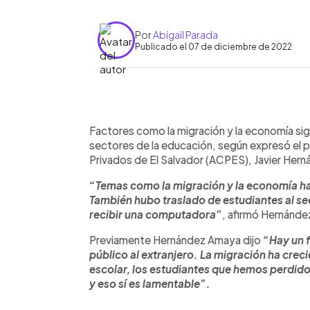
Por
Abigail Parada
Publicado el 07 de diciembre de 2022
0:00
Facebook
Twitter
►
Escuchar artículo
Factores como la migración y la economía si
sectores de la educación, según expresó el p
Privados de El Salvador (ACPES), Javier Her
“Temas como la migración y la economía han
También hubo traslado de estudiantes al se
recibir una computadora”
, afirmó Hernánde
Previamente Hernández Amaya dijo
“Hay un f
público al extranjero. La migración ha crec
escolar, los estudiantes que hemos perdid
y eso sí es lamentable”.