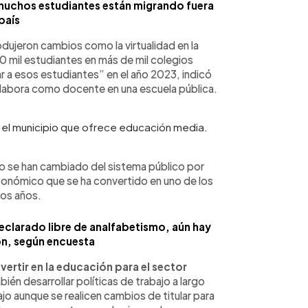
 muchos estudiantes están migrando fuera
país
dujeron cambios como la virtualidad en la
 mil estudiantes en más de mil colegios
 a esos estudiantes” en el año 2023, indicó
 labora como docente en una escuela pública.
o el municipio que ofrece educación media.
o se han cambiado del sistema público por
conómico que se ha convertido en uno de los
mos años.
clarado libre de analfabetismo, aún hay
ón, según encuesta
vertir en la educación para el sector
bién desarrollar políticas de trabajo a largo
jo aunque se realicen cambios de titular para