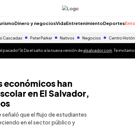
urismo
Dinero y negocios
Vida
Entretenimiento
Deportes
Ento
s Cascadas
Peter Parker
Nativos
Negocios
Centro Histór
 pasado! 🚀 Da el salto a la nueva versión de
elsalvador.com
. Te invitam
es económicos han
colar en El Salvador,
dos
señaló que el flujo de estudiantes
eciendo en el sector público y