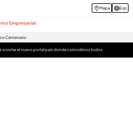
Mapa
Esp
rno Empresarial
ico Centenario
os a visitar el nuevo portal país donde coincidimos todos.