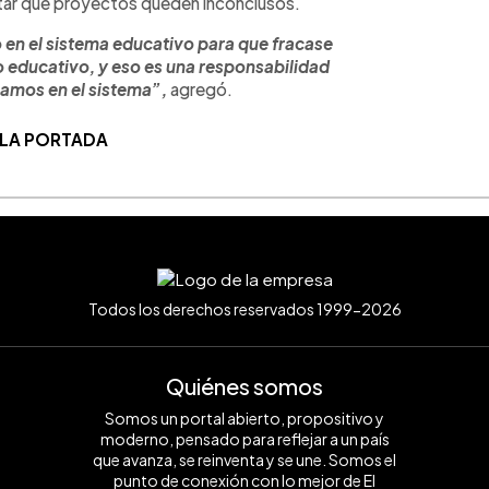
itar que proyectos queden inconclusos.
o en el sistema educativo para que fracase
o educativo, y eso es una responsabilidad
jamos en el sistema”,
agregó.
 LA PORTADA
Todos los derechos reservados 1999-2026
Quiénes somos
Somos un portal abierto, propositivo y
moderno, pensado para reflejar a un país
que avanza, se reinventa y se une. Somos el
punto de conexión con lo mejor de El