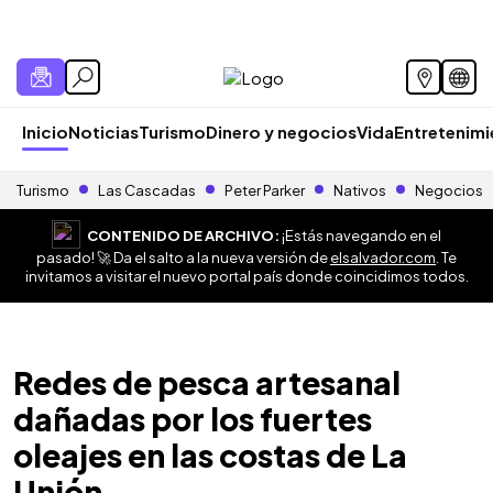
Inicio
Noticias
Turismo
Dinero y negocios
Vida
Entretenim
Turismo
Las Cascadas
Peter Parker
Nativos
Negocios
CONTENIDO DE ARCHIVO:
¡Estás navegando en el
pasado! 🚀 Da el salto a la nueva versión de
elsalvador.com
. Te
invitamos a visitar el nuevo portal país donde coincidimos todos.
Redes de pesca artesanal
dañadas por los fuertes
oleajes en las costas de La
Unión