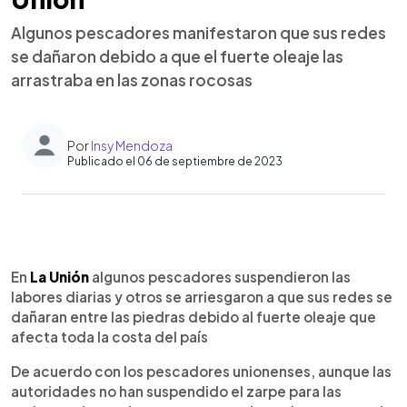
Algunos pescadores manifestaron que sus redes
se dañaron debido a que el fuerte oleaje las
arrastraba en las zonas rocosas
Por
Insy Mendoza
Publicado el 06 de septiembre de 2023
0:00
►
Escuchar artículo
En
La Unión
algunos pescadores suspendieron las
labores diarias y otros se arriesgaron a que sus redes se
dañaran entre las piedras debido al fuerte oleaje que
afecta toda la costa del país
De acuerdo con los pescadores unionenses, aunque las
autoridades no han suspendido el zarpe para las