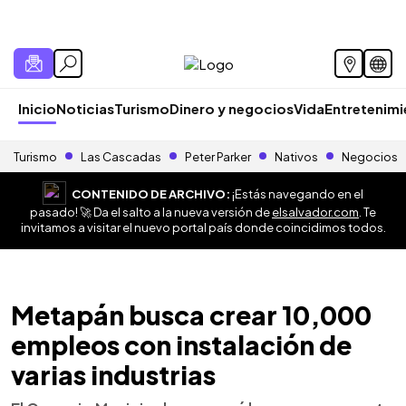
Inicio
Noticias
Turismo
Dinero y negocios
Vida
Entretenim
Turismo
Las Cascadas
Peter Parker
Nativos
Negocios
CONTENIDO DE ARCHIVO:
¡Estás navegando en el
pasado! 🚀 Da el salto a la nueva versión de
elsalvador.com
. Te
invitamos a visitar el nuevo portal país donde coincidimos todos.
Metapán busca crear 10,000
empleos con instalación de
varias industrias