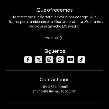
Qué ofrecemos
Te ofrecemos un portal que evoluciona contigo. Que
informa, pero también inspira. Que te representa. Mostramos
de lo que está hecho El Salvador.
Ver mas ❯
Síguenos
Contáctanos
+503 7854 0662
anunciate@elsalvador.com