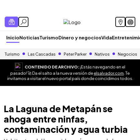
Inicio
Noticias
Turismo
Dinero y negocios
Vida
Entretenim
Turismo
Las Cascadas
Peter Parker
Nativos
Negocios
CONTENIDO DE ARCHIVO:
¡Estás navegando en el
pasado! 🚀 Da el salto a la nueva versión de
elsalvador.com
. Te
invitamos a visitar el nuevo portal país donde coincidimos todos.
La Laguna de Metapán se
ahoga entre ninfas,
contaminación y agua turbia