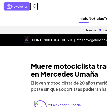
Newsletter
Inicio
Noticias
T
Turismo
La
CONTENIDO DE ARCHIVO:
¡Estás navegando en el
Muere motociclista tra
en Mercedes Umaña
El joven motociclista de 20 años murió
poste sin que socorristas pudieran hace
Por
Alexander Pineda