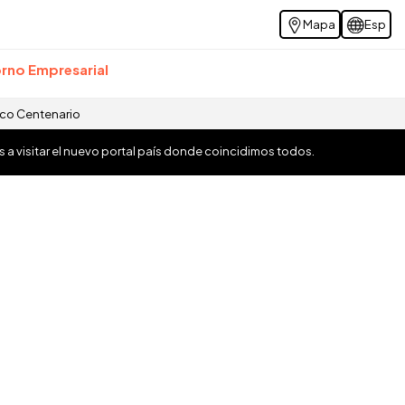
Mapa
Esp
rno Empresarial
ico Centenario
os a visitar el nuevo portal país donde coincidimos todos.