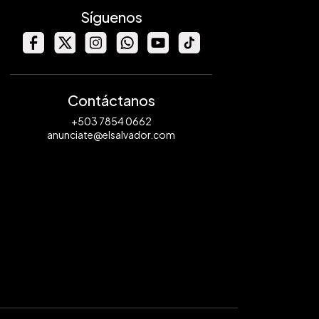
Síguenos
Contáctanos
+503 7854 0662
anunciate@elsalvador.com