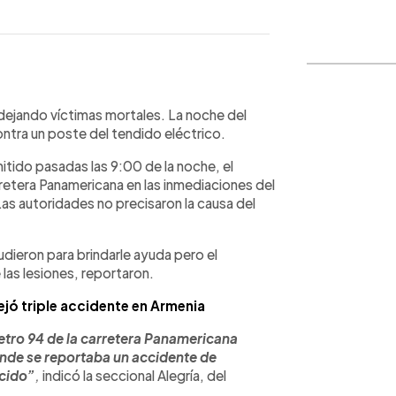
WhatsApp
Copiar link
 dejando víctimas mortales. La noche del
ontra un poste del tendido eléctrico.
mitido pasadas las 9:00 de la noche, el
retera Panamericana en las inmediaciones del
s autoridades no precisaron la causa del
ieron para brindarle ayuda pero el
las lesiones, reportaron.
jó triple accidente en Armenia
metro 94 de la carretera Panamericana
de se reportaba un accidente de
ecido”
,
indicó la seccional Alegría, del