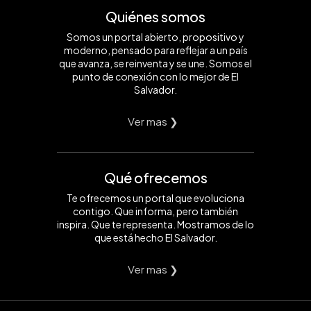
Quiénes somos
Somos un portal abierto, propositivo y
moderno, pensado para reflejar a un país
que avanza, se reinventa y se une. Somos el
punto de conexión con lo mejor de El
Salvador.
Ver mas ❯
Qué ofrecemos
Te ofrecemos un portal que evoluciona
contigo. Que informa, pero también
inspira. Que te representa. Mostramos de lo
que está hecho El Salvador.
Ver mas ❯