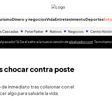
urismo
Dinero y negocios
Vida
Entretenimiento
Deportes
Ento
s Cascadas
Peter Parker
Nativos
Negocios
Centro Histór
 pasado! 🚀 Da el salto a la nueva versión de
elsalvador.com
. Te invitam
s chocar contra poste
 de inmediato tras colisionar con el
r algo para salvarle la vida.