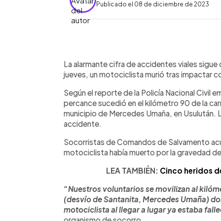
Publicado el 08 de diciembre de 2023
0:00
Facebook
Twitter
►
Escuchar artículo
La alarmante cifra de accidentes viales sigue
jueves, un motociclista murió tras impactar c
Según el reporte de la Policía Nacional Civil e
percance sucedió en el kilómetro 90 de la car
municipio de Mercedes Umaña, en Usulután. La
accidente.
Socorristas de Comandos de Salvamento acud
motociclista había muerto por la gravedad de 
LEA TAMBIÉN:
Cinco heridos de
“Nuestros voluntarios se movilizan al kiló
(desvío de Santanita, Mercedes
Umaña) don
motociclista al llegar a lugar ya estaba fall
organismo de socorro.