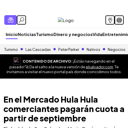
Inicio
Noticias
Turismo
Dinero y negocios
Vida
Entretenim
Turismo
Las Cascadas
Peter Parker
Nativos
Negocios
CONTENIDO DE ARCHIVO:
¡Estás navegando en el
pasado! 🚀 Da el salto a la nueva versión de
elsalvador.com
. Te
invitamos a visitar el nuevo portal país donde coincidimos todos.
En el Mercado Hula Hula
comerciantes pagarán cuota a
partir de septiembre