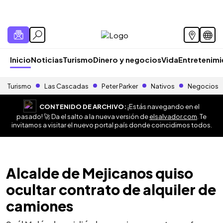
Inicio
Noticias
Turismo
Dinero y negocios
Vida
Entretenim
Turismo
Las Cascadas
Peter Parker
Nativos
Negocios
CONTENIDO DE ARCHIVO:
¡Estás navegando en el
pasado! 🚀 Da el salto a la nueva versión de
elsalvador.com
. Te
invitamos a visitar el nuevo portal país donde coincidimos todos.
Alcalde de Mejicanos quiso
ocultar contrato de alquiler de
camiones