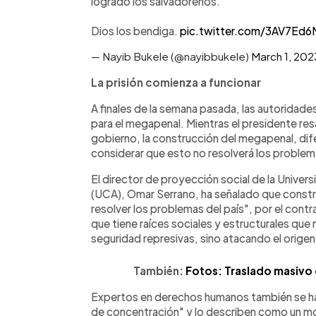
logrado los salvadoreños.
Dios los bendiga.
pic.twitter.com/3AV7Ed
— Nayib Bukele (@nayibbukele)
March 1, 202
La prisión comienza a funcionar
A finales de la semana pasada, las autoridad
para el megapenal. Mientras el presidente re
gobierno, la construcción del megapenal, dife
considerar que esto no resolverá los problem
El director de proyección social de la Univ
(UCA), Omar Serrano, ha señalado que constru
resolver los problemas del país", por el contr
que tiene raíces sociales y estructurales que 
seguridad represivas, sino atacando el orige
También:
Fotos: Traslado masivo 
Expertos en derechos humanos también se ha
de concentración" y lo describen como un monu