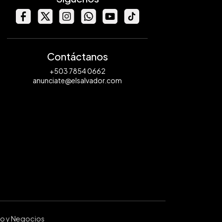
Contáctanos
+503 7854 0662
anunciate@elsalvador.com
ro y Negocios