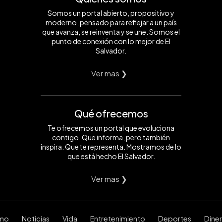
Somos un portal abierto, propositivo y
moderno, pensado para reflejar a un país
que avanza, se reinventa y se une. Somos el
punto de conexión con lo mejor de El
Salvador.
Ver mas ❯
Qué ofrecemos
Te ofrecemos un portal que evoluciona
contigo. Que informa, pero también
inspira. Que te representa. Mostramos de lo
que está hecho El Salvador.
Ver mas ❯
smo
Noticias
Vida
Entretenimiento
Deportes
Dine