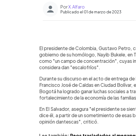
Por
X. Alfaro
Publicado el 01 de marzo de 2023
0:00
Facebook
Twitter
►
Escuchar artículo
El presidente de Colombia, Gustavo Petro, cr
gobierno de su homólogo, Nayib Bukele, en Tec
como "un campo de concentración", cuyas im
considera dan "escalofríos".
Durante su discurso en el acto de entrega de l
Francisco José de Caldas en Ciudad Bolívar,
Bogotá ha logrado ganar luchas sociales a tra
fortalecimiento de la economía de las familias
En El Salvador, asegura "el presidente se sie
dice él, a partir de un sometimiento de esas 
opinión dantescas", criticó.
Lee también:
Reos trasladados al megapena