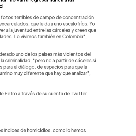
ad
s fotos terribles de campo de concentración
s encarcelados, que le da a uno escalofríos. Yo
er a la juventud entre las cárceles y creen que
ridades. Lo vivimos también en Colombia",
erado uno de los países más violentos del
a criminalidad, "pero no a partir de cáceles si
 para el diálogo, de espacios para que la
amino muy diferente que hay que analizar",
de Petro a través de su cuenta de Twitter.
los índices de homicidios, como lo hemos