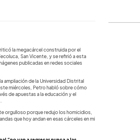
WhatsApp
Copiar link
iticó la megacárcel construida por el
oluca, San Vicente, y se refirió a esta
ágenes publicadas en redes sociales
a ampliación de la Universidad Distrital
 este miércoles, Petro habló sobre cómo
vés de apuestas a la educación y el
.
nte orgulloso porque redujo los homicidios,
bandas que hoy andan en esas cárceles en mi
l “no van a regresar nunca a las