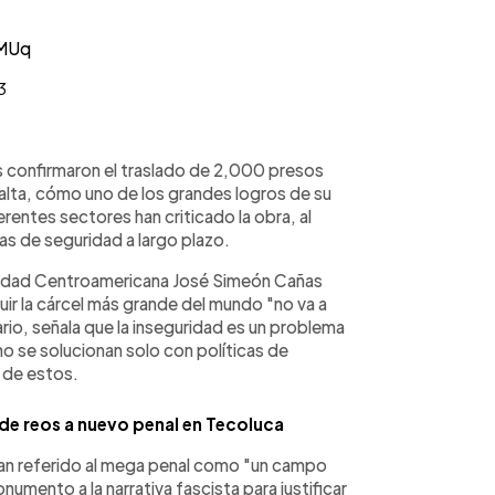
6MUq
3
es confirmaron el traslado de 2,000 presos
salta, cómo uno de los grandes logros de su
rentes sectores han criticado la obra, al
as de seguridad a largo plazo.
ersidad Centroamericana José Simeón Cañas
ir la cárcel más grande del mundo "no va a
ario, señala que la inseguridad es un problema
no se solucionan solo con políticas de
n de estos.
de reos a nuevo penal en Tecoluca
n referido al mega penal como "un campo
mento a la narrativa fascista para justificar