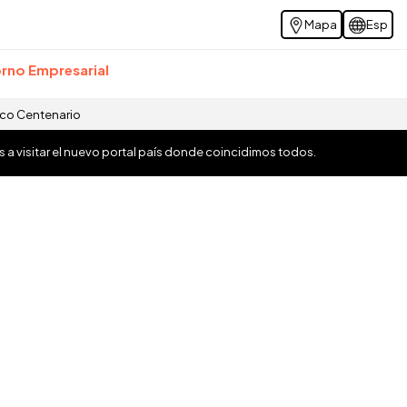
Mapa
Esp
rno Empresarial
ico Centenario
os a visitar el nuevo portal país donde coincidimos todos.