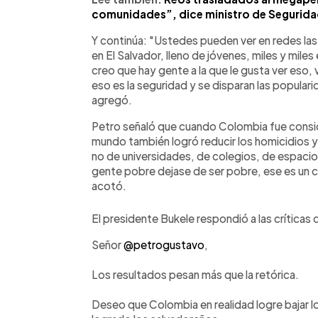
comunidades”, dice ministro de Segurid
Y continúa: "Ustedes pueden ver en redes la
en El Salvador, lleno de jóvenes, miles y mile
creo que hay gente a la que le gusta ver eso, v
eso es la seguridad y se disparan las popula
agregó.
Petro señaló que cuando Colombia fue consid
mundo también logró reducir los homicidios y l
no de universidades, de colegios, de espacios
gente pobre dejase de ser pobre, ese es un c
acotó.
El presidente Bukele respondió a las críticas 
Señor
@petrogustavo
,
Los resultados pesan más que la retórica.
Deseo que Colombia en realidad logre bajar 