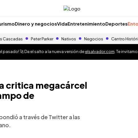
urismo
Dinero y negocios
Vida
Entretenimiento
Deportes
Ento
s Cascadas
Peter Parker
Nativos
Negocios
Centro Histór
 pasado! 🚀 Da el salto a la nueva versión de
elsalvador.com
. Te invitam
a critica megacárcel
campo de
ondió a través de Twitter a las
ano.