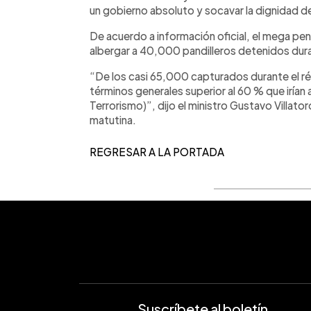
un gobierno absoluto y socavar la dignidad d
De acuerdo a información oficial, el mega pen
albergar a 40,000 pandilleros detenidos dur
“De los casi 65,000 capturados durante el r
términos generales superior al 60 % que iría
Terrorismo)”, dijo el ministro Gustavo Villator
matutina.
REGRESAR A LA PORTADA
Suscríbete al boletín