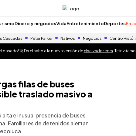
urismo
Dinero y negocios
Vida
Entretenimiento
Deportes
Ento
s Cascadas
Peter Parker
Nativos
Negocios
Centro Histór
 pasado! 🚀 Da el salto a la nueva versión de
elsalvador.com
. Te invitam
rgas filas de buses
ible traslado masivo a
ó alta e inusual presencia de buses
na. Familiares de detenidos alertan
Tecoluca