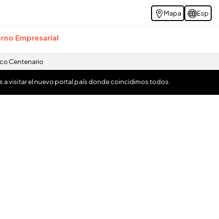
Mapa
Esp
rno Empresarial
ico Centenario
os a visitar el nuevo portal país donde coincidimos todos.