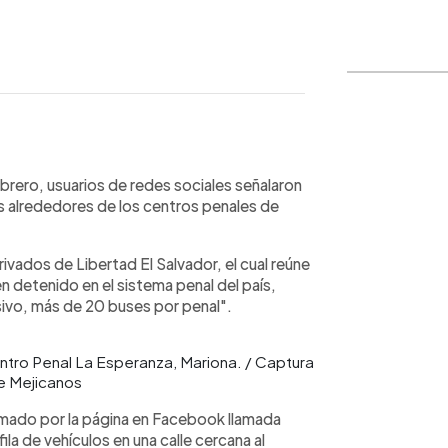
WhatsApp
Copiar link
ebrero, usuarios de redes sociales señalaron
os alrededores de los centros penales de
ivados de Libertad El Salvador, el cual reúne
 detenido en el sistema penal del país,
sivo, más de 20 buses por penal".
ntro Penal La Esperanza, Mariona. / Captura
de Mejicanos
omado por la página en Facebook llamada
ila de vehículos en una calle cercana al