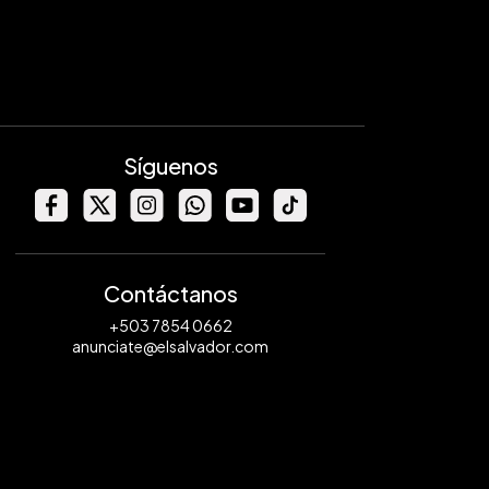
Síguenos
Contáctanos
+503 7854 0662
anunciate@elsalvador.com