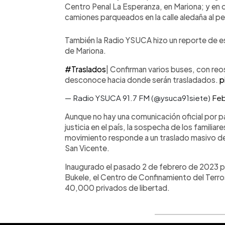
Centro Penal La Esperanza, en Mariona; y en o
camiones parqueados en la calle aledaña al pe
También la Radio YSUCA hizo un reporte de es
de Mariona.
#Traslados
| Confirman varios buses, con reo
desconoce hacia donde serán trasladados.
p
— Radio YSUCA 91.7 FM (@ysuca91siete)
Feb
Aunque no hay una comunicación oficial por p
justicia en el país, la sospecha de los famili
movimiento responde a un traslado masivo de
San Vicente.
Inaugurado el pasado 2 de febrero de 2023 po
Bukele, el Centro de Confinamiento del Ter
40,000 privados de libertad.