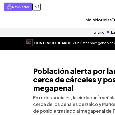
Newsletter
Inicio
Noticias
T
Turismo
La
CONTENIDO DE ARCHIVO:
¡Estás navegando en el
Población alerta por la
cerca de cárceles y pos
megapenal
En redes sociales, la ciudadanía señal
cerca de los penales de Izalco y Mario
de posible traslado al megapenal de 