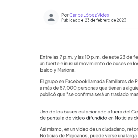
Por
Carlos López Vides
Publicado el 23 de febrero de 2023
0:00
Facebook
Twitter
►
Escuchar artículo
Entre las 7 p.m. y las 10 p.m. de este 23 de f
un fuerte e inusual movimiento de buses en l
Izalco y Mariona.
El grupo en Facebook llamada Familiares de Pr
a más de 87,000 personas que tienen a alguien
publicó que "se confirma será un traslado ma
Uno de los buses estacionado afuera del Ce
de pantalla de video difundido en Noticias 
Así mismo, en un video de un ciudadano, ret
Noticias de Mejicanos, puede verse una larga f