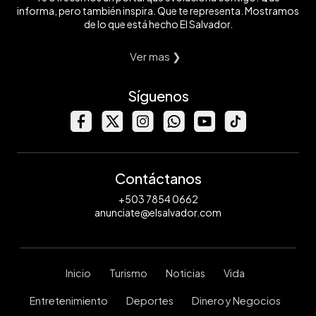
informa, pero también inspira. Que te representa. Mostramos
de lo que está hecho El Salvador.
Ver mas ❯
Síguenos
Contáctanos
+503 7854 0662
anunciate@elsalvador.com
Inicio
Turismo
Noticias
Vida
Entretenimiento
Deportes
Dinero y Negocios