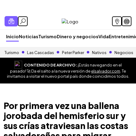
Inicio
Noticias
Turismo
Dinero y negocios
Vida
Entretenim
Turismo
Las Cascadas
Peter Parker
Nativos
Negocios
CONTENIDO DE ARCHIVO:
¡Estás navegando en el
pasado! 🚀 Da el salto a la nueva versión de
elsalvador.com
. Te
invitamos a visitar el nuevo portal país donde coincidimos todos.
Por primera vez una ballena
jorobada del hemisferio sur y
sus crías atraviesan las costas
salvadoreñas para migrar