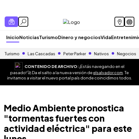
Inicio
Noticias
Turismo
Dinero y negocios
Vida
Entretenim
Turismo
Las Cascadas
Peter Parker
Nativos
Negocios
CONTENIDO DE ARCHIVO:
¡Estás navegando en el
pasado! 🚀 Da el salto a la nueva versión de
elsalvador.com
. Te
invitamos a visitar el nuevo portal país donde coincidimos todos.
Medio Ambiente pronostica
"tormentas fuertes con
actividad eléctrica" para este
lunes