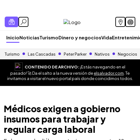
Inicio
Noticias
Turismo
Dinero y negocios
Vida
Entretenim
Turismo
Las Cascadas
Peter Parker
Nativos
Negocios
CONTENIDO DE ARCHIVO:
¡Estás navegando en el
pasado! 🚀 Da el salto a la nueva versión de
elsalvador.com
. Te
invitamos a visitar el nuevo portal país donde coincidimos todos.
Médicos exigen a gobierno
insumos para trabajar y
regular carga laboral