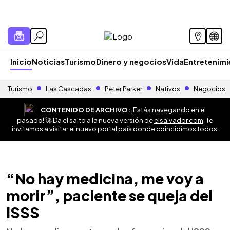
Inicio
Noticias
Turismo
Dinero y negocios
Vida
Entretenim
Turismo
Las Cascadas
Peter Parker
Nativos
Negocios
CONTENIDO DE ARCHIVO:
¡Estás navegando en el
pasado! 🚀 Da el salto a la nueva versión de
elsalvador.com
. Te
invitamos a visitar el nuevo portal país donde coincidimos todos.
“No hay medicina, me voy a
morir”, paciente se queja del
ISSS