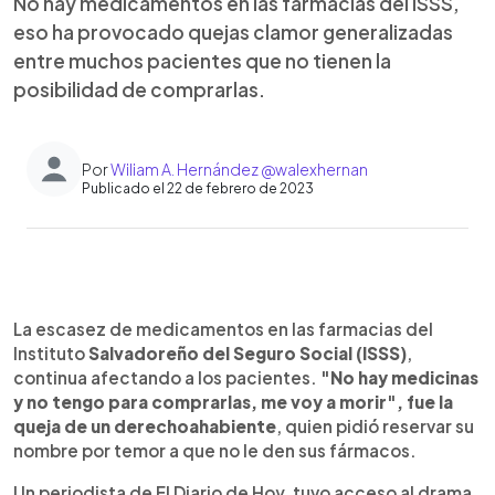
No hay medicamentos en las farmacias del ISSS,
eso ha provocado quejas clamor generalizadas
entre muchos pacientes que no tienen la
posibilidad de comprarlas.
Por
Wiliam A. Hernández @walexhernan
Publicado el 22 de febrero de 2023
0:00
►
Escuchar artículo
La escasez de medicamentos en las farmacias del
Instituto
Salvadoreño del Seguro Social (ISSS)
,
continua afectando a los pacientes.
"No hay medicinas
y no tengo para comprarlas, me voy a morir", fue la
queja de un derechoahabiente
, quien pidió reservar su
nombre por temor a que no le den sus fármacos.
Un periodista de El Diario de Hoy, tuvo acceso al drama