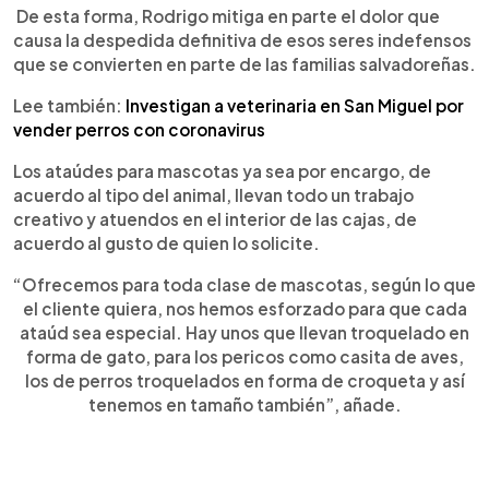
que
De esta forma, Rodrigo mitiga en parte el dolor que
por
causa la despedida definitiva de esos seres indefensos
alguna
razón
que se convierten en parte de las familias salvadoreñas.
fallecen.
Foto
Lee también:
Investigan a veterinaria en San Miguel por
EDH/
vender perros con coronavirus
Jessica
Orellana
Los ataúdes para mascotas ya sea por encargo, de
acuerdo al tipo del animal, llevan todo un trabajo
creativo y atuendos en el interior de las cajas, de
acuerdo al gusto de quien lo solicite.
“Ofrecemos para toda clase de mascotas, según lo que
el cliente quiera, nos hemos esforzado para que cada
ataúd sea especial. Hay unos que llevan troquelado en
forma de gato, para los pericos como casita de aves,
los de perros troquelados en forma de croqueta y así
tenemos en tamaño también”, añade.