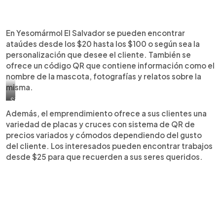
En Yesomármol El Salvador se pueden encontrar
ataúdes desde los $20 hasta los $100 o según sea la
personalización que desee el cliente. También se
ofrece un código QR que contiene información como el
nombre de la mascota, fotografías y relatos sobre la
misma.
Si
usted
Además, el emprendimiento ofrece a sus clientes una
desea
variedad de placas y cruces con sistema de QR de
contactar
a
precios variados y cómodos dependiendo del gusto
Rodrigo
del cliente. Los interesados pueden encontrar trabajos
Hernández
lo
desde $25 para que recuerden a sus seres queridos.
puede
hacer
por
Facebook
como
Yesomármol
El
Salvador