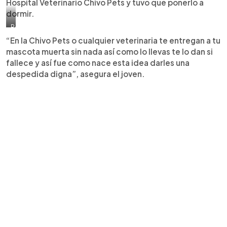
Hospital Veterinario Chivo Pets y tuvo que ponerlo a
dormir.
Rodrigo
mitiga
“En la Chivo Pets o cualquier veterinaria te entregan a tu
en
mascota muerta sin nada así como lo llevas te lo dan si
parte
el
fallece y así fue como nace esta idea darles una
dolor
despedida digna”, asegura el joven.
que
causa
la
despedida
definitiva
de
esos
seres
indefensos
que
se
convierten
en
parte
de
las
familias
salvadoreñas
y