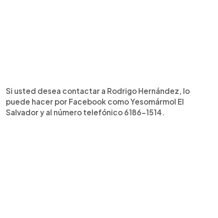
y
al
número
telefónico
61861514.
Foto
EDH/
Jessica
Orellana
Si usted desea contactar a Rodrigo Hernández, lo
puede hacer por Facebook como Yesomármol El
Salvador y al número telefónico 6186-1514.