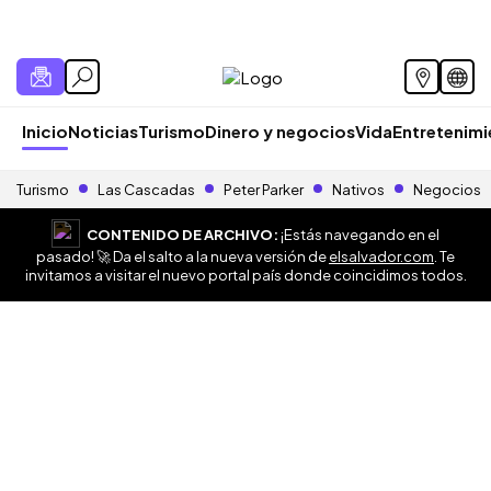
Inicio
Noticias
Turismo
Dinero y negocios
Vida
Entretenim
Turismo
Las Cascadas
Peter Parker
Nativos
Negocios
CONTENIDO DE ARCHIVO:
¡Estás navegando en el
pasado! 🚀 Da el salto a la nueva versión de
elsalvador.com
. Te
invitamos a visitar el nuevo portal país donde coincidimos todos.