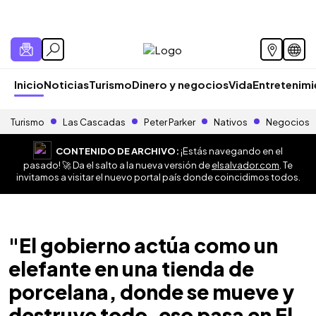
Inicio
Noticias
Turismo
Dinero y negocios
Vida
Entretenim
Turismo
Las Cascadas
Peter Parker
Nativos
Negocios
CONTENIDO DE ARCHIVO:
¡Estás navegando en el
pasado! 🚀 Da el salto a la nueva versión de
elsalvador.com
. Te
invitamos a visitar el nuevo portal país donde coincidimos todos.
"El gobierno actúa como un
elefante en una tienda de
porcelana, donde se mueve y
destruye todo, eso pasa en El