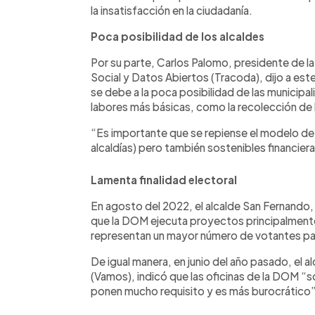
la insatisfacción en la ciudadanía.
Poca posibilidad de los alcaldes
Por su parte, Carlos Palomo, presidente de la
Social y Datos Abiertos (Tracoda), dijo a est
se debe a la poca posibilidad de las municipal
labores más básicas, como la recolección de
“Es importante que se repiense el modelo de g
alcaldías) pero también sostenibles financie
Lamenta finalidad electoral
En agosto del 2022, el alcalde San Fernand
que la DOM ejecuta proyectos principalmente 
representan un mayor número de votantes par
De igual manera, en junio del año pasado, el 
(Vamos), indicó que las oficinas de la DOM “
ponen mucho requisito y es más burocrático”