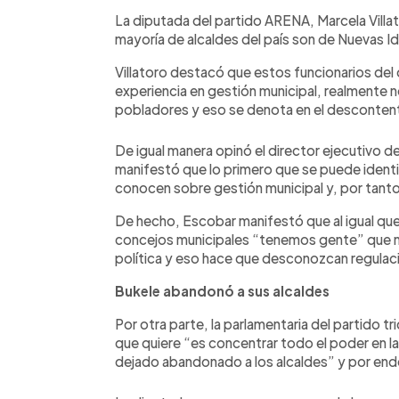
La diputada del partido ARENA, Marcela Villat
mayoría de alcaldes del país son de Nuevas Ide
Villatoro destacó que estos funcionarios del
experiencia en gestión municipal, realmente 
pobladores y eso se denota en el descontent
De igual manera opinó el director ejecutivo 
manifestó que lo primero que se puede identif
conocen sobre gestión municipal y, por tanto
De hecho, Escobar manifestó que al igual que 
concejos municipales “tenemos gente” que n
política y eso hace que desconozcan regulac
Bukele abandonó a sus alcaldes
Por otra parte, la parlamentaria del partido tr
que quiere “es concentrar todo el poder en la 
dejado abandonado a los alcaldes” y por ende