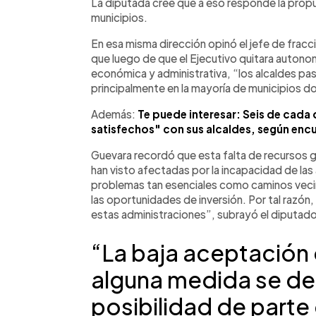
La diputada cree que a eso responde la prop
municipios.
En esa misma dirección opinó el jefe de fracc
que luego de que el Ejecutivo quitara autono
económica y administrativa, “los alcaldes pas
principalmente en la mayoría de municipios d
Además:
Te puede interesar: Seis de cada
satisfechos" con sus alcaldes, según enc
Guevara recordó que esta falta de recursos 
han visto afectadas por la incapacidad de las
problemas tan esenciales como caminos vecina
las oportunidades de inversión. Por tal razón
estas administraciones”, subrayó el diputado
“La baja aceptación 
alguna medida se de
posibilidad de parte 