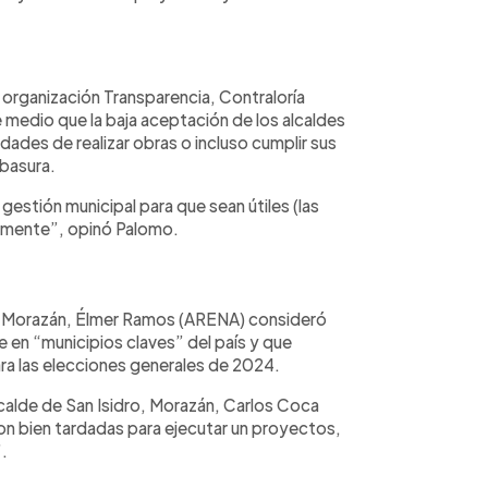
 organización Transparencia, Contraloría
e medio que la baja aceptación de los alcaldes
idades de realizar obras o incluso cumplir sus
 basura.
estión municipal para que sean útiles (las
ramente”, opinó Palomo.
o, Morazán, Élmer Ramos (ARENA) consideró
en “municipios claves” del país y que
a las elecciones generales de 2024.
alcalde de San Isidro, Morazán, Carlos Coca
son bien tardadas para ejecutar un proyectos,
.