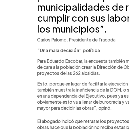
municipalidades de r
cumplir con sus labo
los municipios”.
Carlos Palomo, Presidente de Tracoda
“Una mala decisión” política
Para Eduardo Escobar, la encuesta también mu
de cara a la población crear la Dirección de O
proyectos de las 262 alcaldías.
Esto, porque en lugar de facilitar la ejecució
también muestra la ineficiencia de la DOM, o s
en una dependencia del Ejecutivo, pues ya e
obviamente esto va a llenar de burocracia y 
mayor para decidir las obras”, opinó.
El abogado indicó que retrasar los proyectos 
obras hace que la población no reciba estas