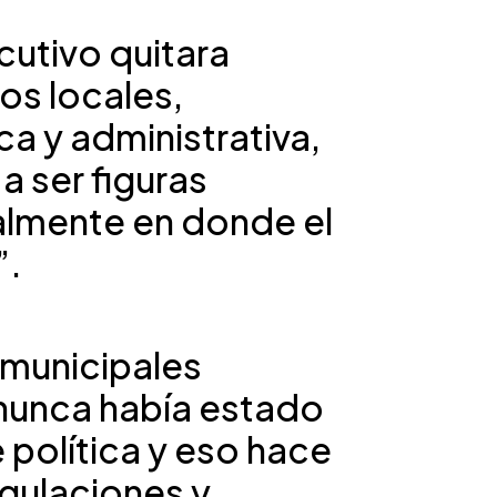
cutivo quitara
os locales,
 y administrativa,
a ser figuras
almente en donde el
”.
 municipales
nunca había estado
 política y eso hace
gulaciones y