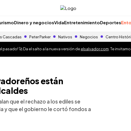
urismo
Dinero y negocios
Vida
Entretenimiento
Deportes
Ento
s Cascadas
Peter Parker
Nativos
Negocios
Centro Histór
 pasado! 🚀 Da el salto a la nueva versión de
elsalvador.com
. Te invitam
vadoreños están
lcaldes
an que el rechazo a los ediles se
ia y que el gobierno le cortó fondos a