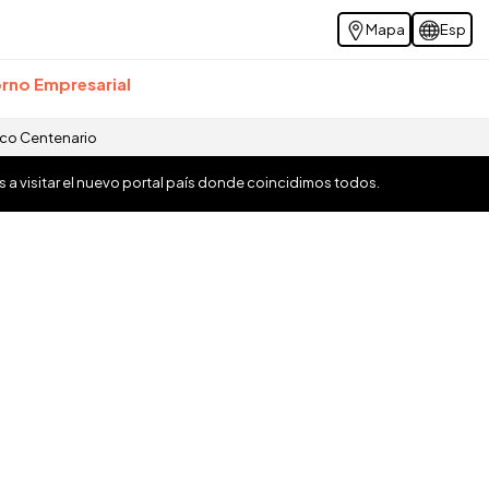
Mapa
Esp
rno Empresarial
ico Centenario
os a visitar el nuevo portal país donde coincidimos todos.