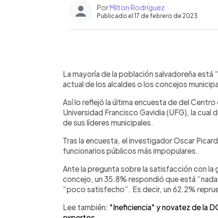
Por
Milton Rodríguez
Publicado el 17 de febrero de 2023
0:00
Facebook
Twitter
►
Escuchar artículo
La mayoría de la población salvadoreña está 
actual de los alcaldes o los concejos municipa
Así lo reflejó la última encuesta de del Cent
Universidad Francisco Gavidia (UFG), la cual 
de sus líderes municipales.
Tras la encuesta, el investigador Oscar Picard
funcionarios públicos más impopulares.
Ante la pregunta sobre la satisfacción con la 
concejo, un 35.8% respondió que está “nada 
“poco satisfecho”. Es decir, un 62.2% reprueb
Lee también:
"Ineficiencia" y novatez de la 
expertos