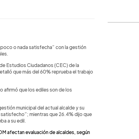
WhatsApp
Copiar link
“poco o nada satisfecha” con la gestión
les.
ro de Estudios Ciudadanos (CEC) de la
detalló que más del 60% reprueba el trabajo
o afirmó que los ediles son de los
gestión municipal del actual alcalde y su
satisfecho”; mientras que 26.4% dijo que
a a su edil.
DOM afectan evaluación de alcaldes, según