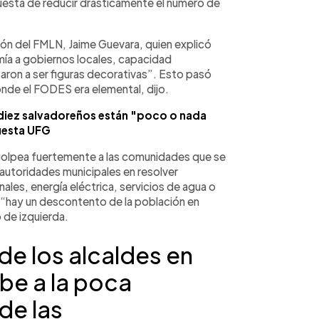
uesta de reducir drásticamente el número de
ión del FMLN, Jaime Guevara, quien explicó
mía a gobiernos locales, capacidad
aron a ser figuras decorativas”. Esto pasó
onde el FODES era elemental, dijo.
 diez salvadoreños están "poco o nada
uesta UFG
golpea fuertemente a las comunidades que se
 autoridades municipales en resolver
les, energía eléctrica, servicios de agua o
, “hay un descontento de la población en
 de izquierda.
de los alcaldes en
be a la poca
de las