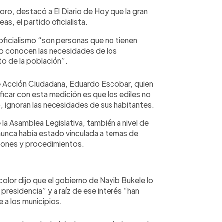
oro, destacó a El Diario de Hoy que la gran
as, el partido oficialista.
 oficialismo “son personas que no tienen
no conocen las necesidades de los
o de la población”.
de Acción Ciudadana, Eduardo Escobar, quien
icar con esta medición es que los ediles no
, ignoran las necesidades de sus habitantes.
la Asamblea Legislativa, también a nivel de
unca había estado vinculada a temas de
iones y procedimientos.
icolor dijo que el gobierno de Nayib Bukele lo
presidencia” y a raíz de ese interés “han
 a los municipios.