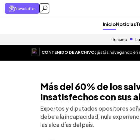
Newsletter
Inicio
Noticias
T
Turismo
La
CONTENIDO DE ARCHIVO:
¡Estás navegando en el
Más del 60% de los sal
insatisfechos con sus a
Expertos y diputados opositores señal
debe a la incapacidad, nula experienc
las alcaldías del país.