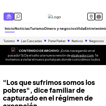
Inicio
Noticias
Turismo
Dinero y negocios
Vida
Entretenim
Turismo
Las Cascadas
Peter Parker
Nativos
Negocios
CONTENIDO DE ARCHIVO:
¡Estás navegando en el
pasado! 🚀 Da el salto a la nueva versión de
elsalvador.com
. Te
invitamos a visitar el nuevo portal país donde coincidimos todos.
"Los que sufrimos somos los
pobres", dice familiar de
capturado en el régimen de
excepción