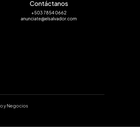
Contáctanos
+503 7854 0662
anunciate@elsalvador.com
ro y Negocios