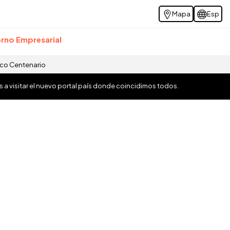
Mapa
Esp
rno Empresarial
ico Centenario
os a visitar el nuevo portal país donde coincidimos todos.