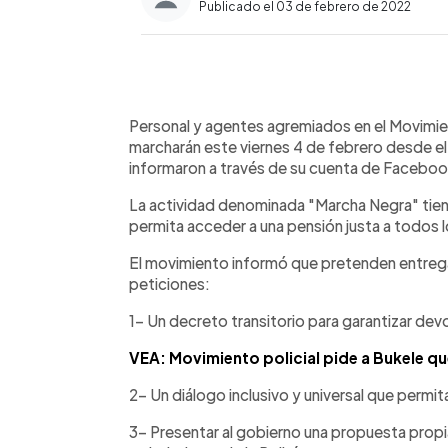
Publicado el 03 de febrero de 2022
0:00
Facebook
Twitter
►
Escuchar artículo
Personal y agentes agremiados en el Movimien
marcharán este viernes 4 de febrero desde el
informaron a través de su cuenta de Faceboo
La actividad denominada "Marcha Negra" tiene
permita acceder a una pensión justa a todos l
El movimiento informó que pretenden entrega
peticiones:
1- Un decreto transitorio para garantizar dev
VEA: Movimiento policial pide a Bukele q
2- Un diálogo inclusivo y universal que permi
3- Presentar al gobierno una propuesta propi