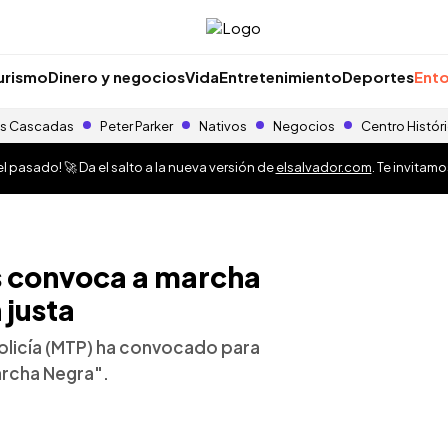
urismo
Dinero y negocios
Vida
Entretenimiento
Deportes
Ento
s Cascadas
Peter Parker
Nativos
Negocios
Centro Histór
 pasado! 🚀 Da el salto a la nueva versión de
elsalvador.com
. Te invitam
s convoca a marcha
 justa
policía (MTP) ha convocado para
archa Negra".