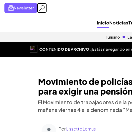
Newsletter
Inicio
Noticias
T
Turismo
La
CONTENIDO DE ARCHIVO:
¡Estás navegando en el
Movimiento de policía
para exigir una pensión
El Movimiento de trabajadores de la 
mañana viernes 4 a la denominada "M
Por
Lissette Lemus