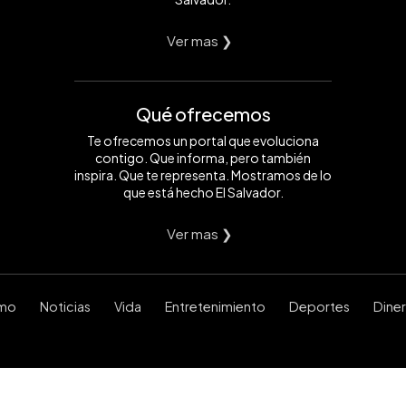
Ver mas ❯
Qué ofrecemos
Te ofrecemos un portal que evoluciona
contigo. Que informa, pero también
inspira. Que te representa. Mostramos de lo
que está hecho El Salvador.
Ver mas ❯
smo
Noticias
Vida
Entretenimiento
Deportes
Dine