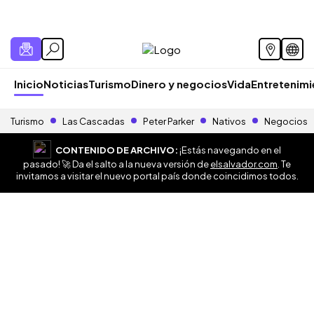
Inicio
Noticias
Turismo
Dinero y negocios
Vida
Entretenim
Turismo
Las Cascadas
Peter Parker
Nativos
Negocios
CONTENIDO DE ARCHIVO:
¡Estás navegando en el
pasado! 🚀 Da el salto a la nueva versión de
elsalvador.com
. Te
invitamos a visitar el nuevo portal país donde coincidimos todos.