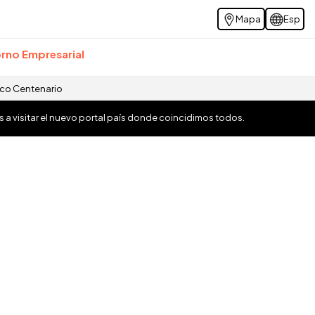
Mapa
Esp
rno Empresarial
ico Centenario
os a visitar el nuevo portal país donde coincidimos todos.