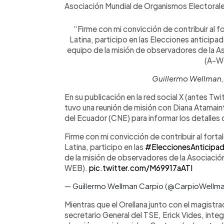
Asociación Mundial de Organismos Electorale
“Firme con mi convicción de contribuir al 
Latina, participo en las Elecciones anticip
equipo de la misión de observadores de la A
(A-W
Guillermo Wellman,
En su publicación en la red social X (antes Twi
tuvo una reunión de misión con Diana Atamain
del Ecuador (CNE) para informar los detalles 
Firme con mi convicción de contribuir al fort
Latina, participo en las
#EleccionesAnticipa
de la misión de observadores de la Asociació
WEB).
pic.twitter.com/M69917aATI
— Guillermo Wellman Carpio (@CarpioWellm
Mientras que el Orellana junto con el magistr
secretario General del TSE, Erick Vides, inte