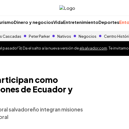
urismo
Dinero y negocios
Vida
Entretenimiento
Deportes
Ento
s Cascadas
Peter Parker
Nativos
Negocios
Centro Histór
 pasado! 🚀 Da el salto a la nueva versión de
elsalvador.com
. Te invitam
articipan como
iones de Ecuador y
ral salvadoreño integran misiones
oral