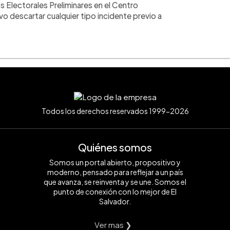
 Electorales Preliminares en el Centro
vo descartar cualquier tipo incidente previo a
Todos los derechos reservados 1999-2026
Quiénes somos
Somos un portal abierto, propositivo y
moderno, pensado para reflejar a un país
que avanza, se reinventa y se une. Somos el
punto de conexión con lo mejor de El
Salvador.
Ver mas ❯