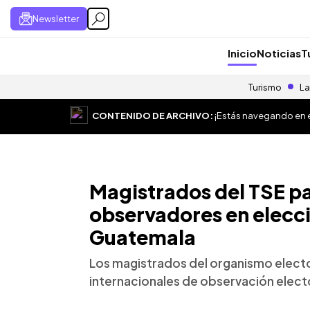
Newsletter
Inicio
Noticias
T
Turismo
La
CONTENIDO DE ARCHIVO:
¡Estás navegando en el
Magistrados del TSE p
observadores en elecc
Guatemala
Los magistrados del organismo electo
internacionales de observación elect