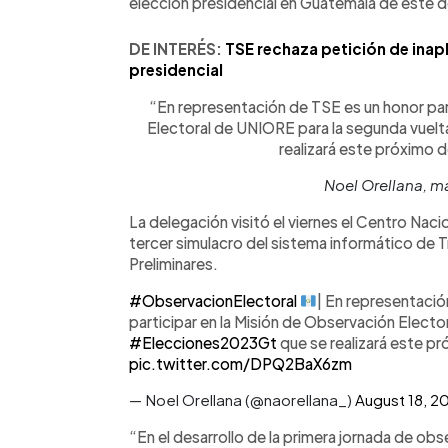
elección presidencial en Guatemala de este 
DE INTERÉS:
TSE rechaza petición de inapl
presidencial
“En representación de TSE es un honor para
Electoral de UNIORE para la segunda vuelt
realizará este próximo
Noel Orellana, m
La delegación visitó el viernes el Centro Naci
tercer simulacro del sistema informático de 
Preliminares.
#ObservacionElectoral
| En representaci
participar en la Misión de Observación Electo
#Elecciones2023Gt
que se realizará este 
pic.twitter.com/DPQ2BaX6zm
— Noel Orellana (@naorellana_)
August 18, 2
“En el desarrollo de la primera jornada de ob