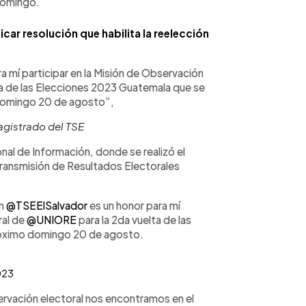
domingo.
icar resolución que habilita la reelección
 mí participar en la Misión de Observación
a de las Elecciones 2023 Guatemala que se
 domingo 20 de agosto”,
agistrado del TSE
onal de Información, donde se realizó el
Transmisión de Resultados Electorales
ón
@TSEElSalvador
es un honor para mí
ral de
@UNIORE
para la 2da vuelta de las
próximo domingo 20 de agosto.
023
servación electoral nos encontramos en el