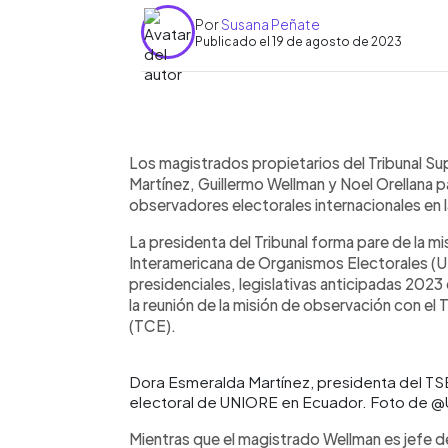
Por
Susana Peñate
Publicado el 19 de agosto de 2023
0:00
Facebook
Twitter
►
Escuchar artículo
Los magistrados propietarios del Tribunal S
Martínez, Guillermo Wellman y Noel Orellana pa
observadores electorales internacionales en
La presidenta del Tribunal forma pare de la mi
Interamericana de Organismos Electorales (U
presidenciales, legislativas anticipadas 202
la reunión de la misión de observación con el
(TCE).
Dora Esmeralda Martínez, presidenta del TSE
electoral de UNIORE en Ecuador. Foto de 
Mientras que el magistrado Wellman es jefe d