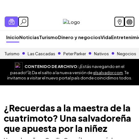
Inicio
Noticias
Turismo
Dinero y negocios
Vida
Entretenim
Turismo
Las Cascadas
Peter Parker
Nativos
Negocios
CONTENIDO DE ARCHIVO:
¡Estás navegando en el
pasado! 🚀 Da el salto a la nueva versión de
elsalvador.com
. Te
invitamos a visitar el nuevo portal país donde coincidimos todos.
¿Recuerdas a la maestra de la
cuatrimoto? Una salvadoreña
que apuesta por la niñez