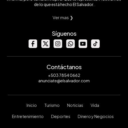
de lo que está hecho El Salvador.
Ver mas ❯
Síguenos
Contáctanos
+503 7854 0662
anunciate@elsalvador.com
Inicio
Turismo
Noticias
Vida
Entretenimiento
Deportes
Dinero y Negocios