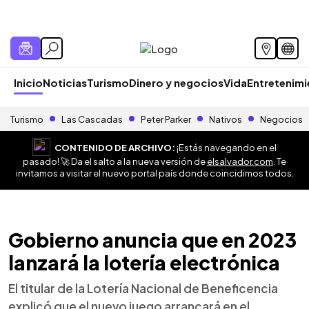
Inicio
Noticias
Turismo
Dinero y negocios
Vida
Entretenim
Turismo
Las Cascadas
Peter Parker
Nativos
Negocios
CONTENIDO DE ARCHIVO:
¡Estás navegando en el
pasado! 🚀 Da el salto a la nueva versión de
elsalvador.com
. Te
invitamos a visitar el nuevo portal país donde coincidimos todos.
Gobierno anuncia que en 2023
lanzará la lotería electrónica
El titular de la Lotería Nacional de Beneficencia
explicó que el nuevo juego arrancará en el