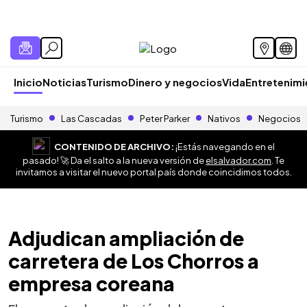
Inicio
Noticias
Turismo
Dinero y negocios
Vida
Entretenim
Turismo
Las Cascadas
Peter Parker
Nativos
Negocios
CONTENIDO DE ARCHIVO:
¡Estás navegando en el
pasado! 🚀 Da el salto a la nueva versión de
elsalvador.com
. Te
invitamos a visitar el nuevo portal país donde coincidimos todos.
Adjudican ampliación de
carretera de Los Chorros a
empresa coreana