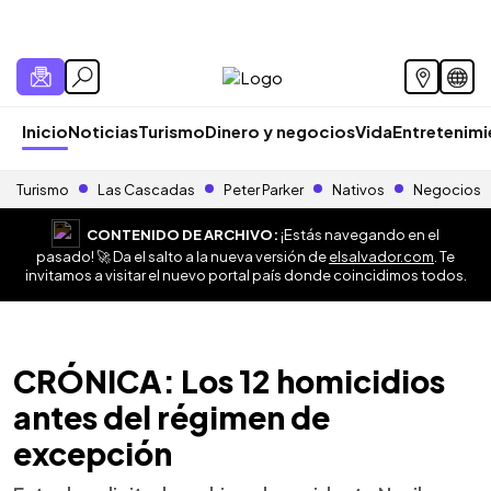
Inicio
Noticias
Turismo
Dinero y negocios
Vida
Entretenim
Turismo
Las Cascadas
Peter Parker
Nativos
Negocios
CONTENIDO DE ARCHIVO:
¡Estás navegando en el
pasado! 🚀 Da el salto a la nueva versión de
elsalvador.com
. Te
invitamos a visitar el nuevo portal país donde coincidimos todos.
CRÓNICA: Los 12 homicidios
antes del régimen de
excepción