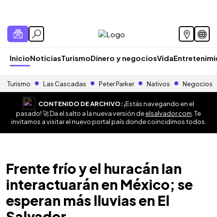
Inicio
Noticias
Turismo
Dinero y negocios
Vida
Entretenim
Turismo
Las Cascadas
Peter Parker
Nativos
Negocios
CONTENIDO DE ARCHIVO:
¡Estás navegando en el
pasado! 🚀 Da el salto a la nueva versión de
elsalvador.com
. Te
invitamos a visitar el nuevo portal país donde coincidimos todos.
Frente frío y el huracán Ian
interactuarán en México; se
esperan más lluvias en El
Salvador