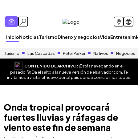
Inicio
Noticias
Turismo
Dinero y negocios
Vida
Entretenim
Turismo
Las Cascadas
Peter Parker
Nativos
Negocios
CONTENIDO DE ARCHIVO:
¡Estás navegando en el
pasado! 🚀 Da el salto a la nueva versión de
elsalvador.com
. Te
invitamos a visitar el nuevo portal país donde coincidimos todos.
Onda tropical provocará
fuertes lluvias y ráfagas de
viento este fin de semana