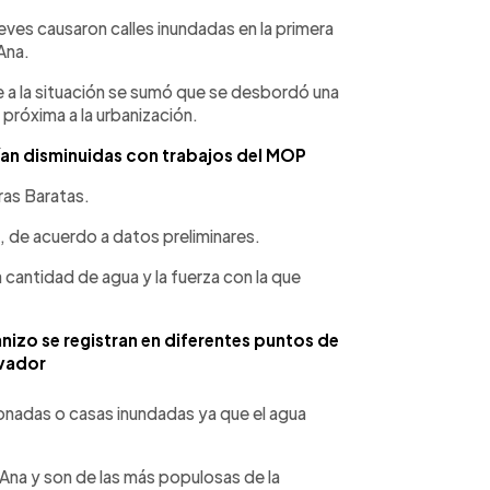
WhatsApp
Copiar link
ueves causaron calles inundadas en la primera
Ana.
e a la situación se sumó que se desbordó una
róxima a la urbanización.
ían disminuidas con trabajos del MOP
ras Baratas.
n, de acuerdo a datos preliminares.
a cantidad de agua y la fuerza con la que
anizo se registran en diferentes puntos de
lvador
onadas o casas inundadas ya que el agua
Ana y son de las más populosas de la