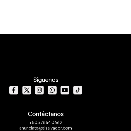
Síguenos
Contáctanos
+503 7854 0662
anunciate@elsalvador.com