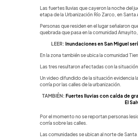
0:00
Facebook
Twitter
►
Escuchar artículo
Las fuertes lluvias que cayeron la noche del j
etapa de la Urbanización Río Zarco, en Santa 
Personas que residen en el lugar señalaron qu
quebrada que pasa en la comunidad Amayito, p
LEER:
Inundaciones en San Miguel ser
En la zona también se ubica la comunidad Tier
Las tres resultaron afectadas con la situació
Un video difundido de la situación evidencia l
corría por las calles de la urbanización.
TAMBIÉN:
Fuertes lluvias con caída de gr
El Sa
Por el momento no se reportan personas lesi
corría sobre las calles.
Las comunidades se ubican al norte de Santa 