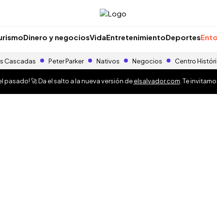
urismo
Dinero y negocios
Vida
Entretenimiento
Deportes
Ento
s Cascadas
Peter Parker
Nativos
Negocios
Centro Histór
 pasado! 🚀 Da el salto a la nueva versión de
elsalvador.com
. Te invitam