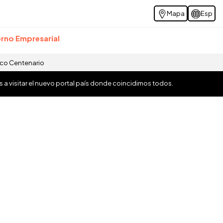
Mapa
Esp
rno Empresarial
ico Centenario
os a visitar el nuevo portal país donde coincidimos todos.