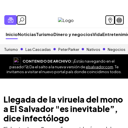
Inicio
Noticias
Turismo
Dinero y negocios
Vida
Entretenim
Turismo
Las Cascadas
Peter Parker
Nativos
Negocios
CONTENIDO DE ARCHIVO:
¡Estás navegando en el
pasado! 🚀 Da el salto a la nueva versión de
elsalvador.com
. Te
invitamos a visitar el nuevo portal país donde coincidimos todos.
Llegada de la viruela del mono
a El Salvador "es inevitable”,
dice infectólogo