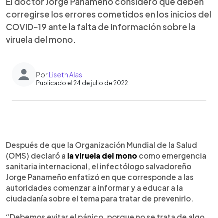
El doctor Jorge Panameño consideró que deben
corregirse los errores cometidos en los inicios del
COVID-19 ante la falta de información sobre la
viruela del mono.
Por
Liseth Alas
Publicado el 24 de julio de 2022
0:00
►
Escuchar artículo
Después de que la Organización Mundial de la Salud
(OMS) declaró a
la viruela del mono
como emergencia
sanitaria internacional, el infectólogo salvadoreño
Jorge Panameño enfatizó en que corresponde a las
autoridades comenzar a informar y a educar a la
ciudadanía sobre el tema para tratar de prevenirlo.
“Debemos evitar el pánico, porque no se trata de algo