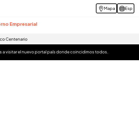
Mapa
Esp
rno Empresarial
ico Centenario
os a visitar el nuevo portal país donde coincidimos todos.