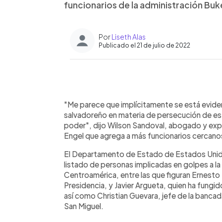
funcionarios de la administración Buk
Por
Liseth Alas
Publicado el 21 de julio de 2022
0:00
Facebook
Twitter
►
Escuchar artículo
"Me parece que implícitamente se está eviden
salvadoreño en materia de persecución de est
poder", dijo Wilson Sandoval, abogado y expert
Engel que agrega a más funcionarios cercanos
El Departamento de Estado de Estados Unidos
listado de personas implicadas en golpes a l
Centroamérica, entre las que figuran Ernesto 
Presidencia, y Javier Argueta, quien ha fungi
así como Christian Guevara, jefe de la bancad
San Miguel.