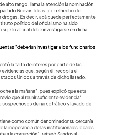
e alto rango, llama la atención la nominación
 partido Nuevas Ideas, por el hecho de
 de drogas. Es decir, acá puede perfectamente
ituto político del oficialismo ha sido
ujeto al cual debe investigarse en dicha
ntas "deberían investigar a los funcionarios
ntó la falta de interés por parte de las
 evidencias que, según él, recopila el
tados Unidos a través de dicho listado.
 noche a la mañana", pues explicó que esta
evio que al reunir suficiente evidencia"
a a sospechosos de narcotráfico y lavado de
s tiene como común denominador su cercanía
de la inoperancia de las institucionales locales
 a la corrupción", reiteró Sandoval.