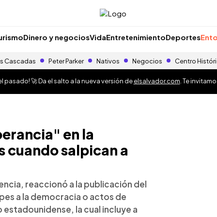
urismo
Dinero y negocios
Vida
Entretenimiento
Deportes
Ento
s Cascadas
Peter Parker
Nativos
Negocios
Centro Histór
 pasado! 🚀 Da el salto a la nueva versión de
elsalvador.com
. Te invitam
perancia" en la
s cuando salpican a
ncia, reaccionó a la publicación del
lpes a la democracia o actos de
o estadounidense, la cual incluye a