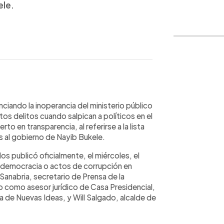
ele.
WhatsApp
Copiar link
ciando la inoperancia del ministerio público
os delitos cuando salpican a políticos en el
o en transparencia, al referirse a la lista
 al gobierno de Nayib Bukele.
 publicó oficialmente, el miércoles, el
a democracia o actos de corrupción en
Sanabria, secretario de Prensa de la
do como asesor jurídico de Casa Presidencial,
a de Nuevas Ideas, y Will Salgado, alcalde de