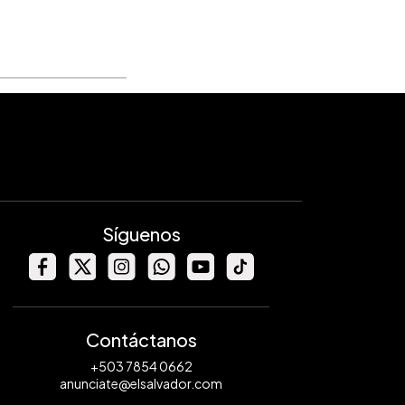
Síguenos
Contáctanos
+503 7854 0662
anunciate@elsalvador.com