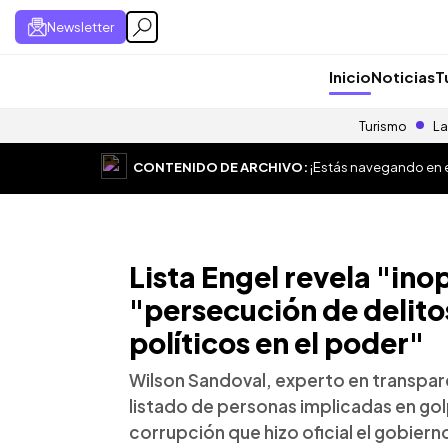
Newsletter
Inicio
Noticias
T
Turismo
La
CONTENIDO DE ARCHIVO:
¡Estás navegando en el
Lista Engel revela "ino
"persecución de delito
políticos en el poder"
Wilson Sandoval, experto en transpare
listado de personas implicadas en go
corrupción que hizo oficial el gobiern