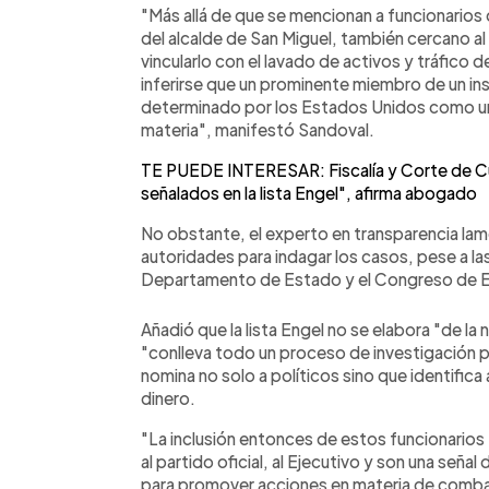
"Más allá de que se mencionan a funcionarios d
del alcalde de San Miguel, también cercano al
vincularlo con el lavado de activos y tráfico
inferirse que un prominente miembro de un inst
determinado por los Estados Unidos como un s
materia", manifestó Sandoval.
TE PUEDE INTERESAR: Fiscalía y Corte de Cue
señalados en la lista Engel", afirma abogado
No obstante, el experto en transparencia lame
autoridades para indagar los casos, pese a las
Departamento de Estado y el Congreso de Es
Añadió que la lista Engel no se elabora "de la
"conlleva todo un proceso de investigación pr
nomina no solo a políticos sino que identific
dinero.
"La inclusión entonces de estos funcionario
al partido oficial, al Ejecutivo y son una señal 
para promover acciones en materia de combate