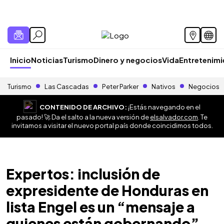
Inicio
Noticias
Turismo
Dinero y negocios
Vida
Entretenim
Turismo
Las Cascadas
Peter Parker
Nativos
Negocios
CONTENIDO DE ARCHIVO:
¡Estás navegando en el
pasado! 🚀 Da el salto a la nueva versión de
elsalvador.com
. Te
invitamos a visitar el nuevo portal país donde coincidimos todos.
Expertos: inclusión de
expresidente de Honduras en
lista Engel es un “mensaje a
quienes están gobernando”