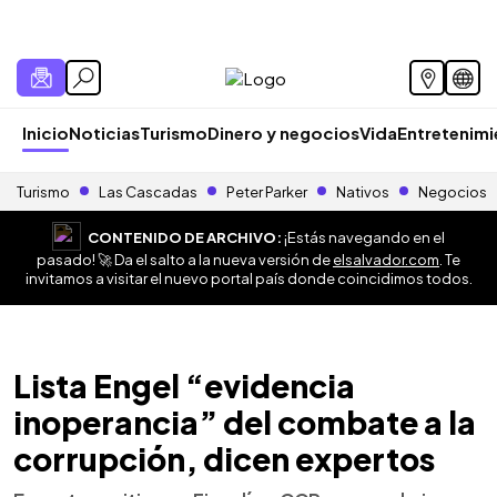
Inicio
Noticias
Turismo
Dinero y negocios
Vida
Entretenim
Turismo
Las Cascadas
Peter Parker
Nativos
Negocios
CONTENIDO DE ARCHIVO:
¡Estás navegando en el
pasado! 🚀 Da el salto a la nueva versión de
elsalvador.com
. Te
invitamos a visitar el nuevo portal país donde coincidimos todos.
Lista Engel “evidencia
inoperancia” del combate a la
corrupción, dicen expertos