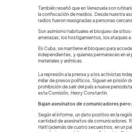
También reseñó que en Venezuela son rutinarias 
la confiscación de medios. Desde nuestra as
radios fueron reasignadas a personas cercana
Son asimismo habituales el bloqueo de sitios d
amenazas, los hostigamientos, los ataques a 
En Cuba, se mantiene el bloqueo para acceder
independientes, y quienes permanecen en el 
materiales y anímicas.
La represión a la prensa y a los activistas in
millar de presos políticos. Siguen en prisión
prohibición de salir del país a nueve periodist
esta Comisión, Henry Constantin.
Bajan asesinatos de comunicadores pero 
Según el informe, un dato positivo en la regi
cantidad de asesinatos de comunicadores. Re
Haití (además de cuatro secuestros, en un país