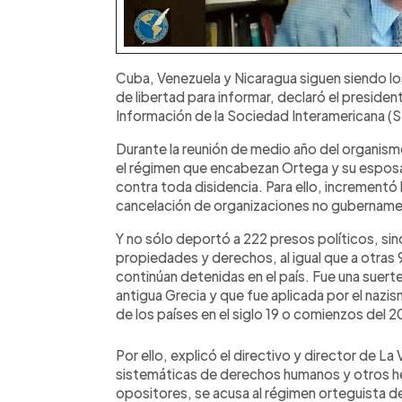
Cuba, Venezuela y Nicaragua siguen siendo los
de libertad para informar, declaró el preside
Información de la Sociedad Interamericana (SI
Durante la reunión de medio año del organism
el régimen que encabezan Ortega y su esposa 
contra toda disidencia. Para ello, incrementó 
cancelación de organizaciones no gubernamen
Y no sólo deportó a 222 presos políticos, sino
propiedades y derechos, al igual que a otras 
continúan detenidas en el país. Fue una suerte
antigua Grecia y que fue aplicada por el nazi
de los países en el siglo 19 o comienzos del 2
Por ello, explicó el directivo y director de La 
sistemáticas de derechos humanos y otros h
opositores, se acusa al régimen orteguista d