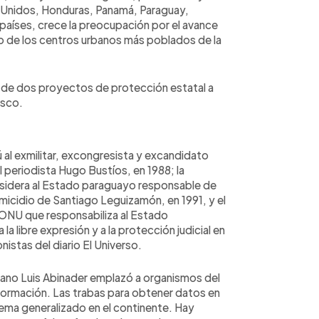
s Unidos, Honduras, Panamá, Paraguay,
 países, crece la preocupación por el avance
no de los centros urbanos más poblados de la
e de dos proyectos de protección estatal a
esco.
 al exmilitar, excongresista y excandidato
el periodista Hugo Bustíos, en 1988; la
nsidera al Estado paraguayo responsable de
micidio de Santiago Leguizamón, en 1991, y el
ONU que responsabiliza al Estado
a libre expresión y a la protección judicial en
nistas del diario El Universo.
cano Luis Abinader emplazó a organismos del
nformación. Las trabas para obtener datos en
ema generalizado en el continente. Hay