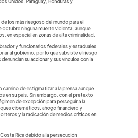
dos Unidos, Paraguay, Honduras y
 de los más riesgoso del mundo para el
de octubre ninguna muerte violenta, aunque
s, en especial en zonas de alta criminalidad.
brador y funcionarios federales y estaduales
nar al gobierno, por lo que subsiste el riesgo
 denuncian su accionar y sus vínculos con la
o camino de estigmatizar a la prensa aunque
s en su país. Sin embargo, con el pretexto
 régimen de excepción para perseguir a la
taques cibernéticos, ahogo financiero y
eporteros y la radicación de medios críticos en
 a Costa Rica debido a la persecución