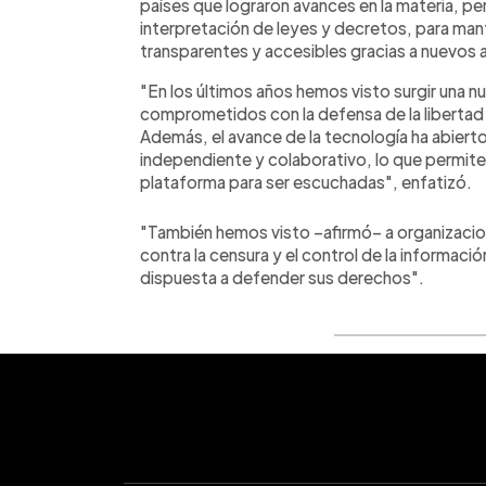
países que lograron avances en la materia, pe
interpretación de leyes y decretos, para man
transparentes y accesibles gracias a nuevos
"En los últimos años hemos visto surgir una 
comprometidos con la defensa de la libertad 
Además, el avance de la tecnología ha abiert
independiente y colaborativo, lo que permit
plataforma para ser escuchadas", enfatizó.
"También hemos visto –afirmó– a organizaci
contra la censura y el control de la informac
dispuesta a defender sus derechos".