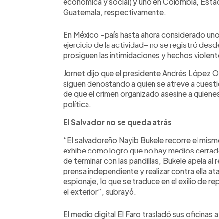
económica y social) y uno en Colombia, Esta
Guatemala, respectivamente.
En México –país hasta ahora considerado uno
ejercicio de la actividad– no se registró des
prosiguen las intimidaciones y hechos violento
Jornet dijo que el presidente Andrés López O
siguen denostando a quien se atreve a cuestio
de que el crimen organizado asesine a quienes
política.
El Salvador no se queda atrás
“El salvadoreño Nayib Bukele recorre el mism
exhibe como logro que no hay medios cerrado
de terminar con las pandillas, Bukele apela al
prensa independiente y realizar contra ella a
espionaje, lo que se traduce en el exilio de r
el exterior”, subrayó.
El medio digital El Faro trasladó sus oficinas