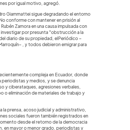
nes por igual motivo, agregó.
ndro Giammattei sigue degradando el entorno
 No conforme con mantener en prisión al
é Rubén Zamora en una causa impulsada con
 investigar por presunta "obstrucción a la
 del diario de su propiedad, elPeriódico –
 Marroquín– , y todos debieron emigrar para
 crecientemente compleja en Ecuador, donde
 periodistas y medios, y se denuncia
oso y ciberataques, agresiones verbales,
o o eliminación de materiales de trabajo y
 la prensa, acoso judicial y administrativo,
nes sociales fueron también registrados en
 momento desde el retorno de la democracia
n, en mayor o menor grado, periodistas y