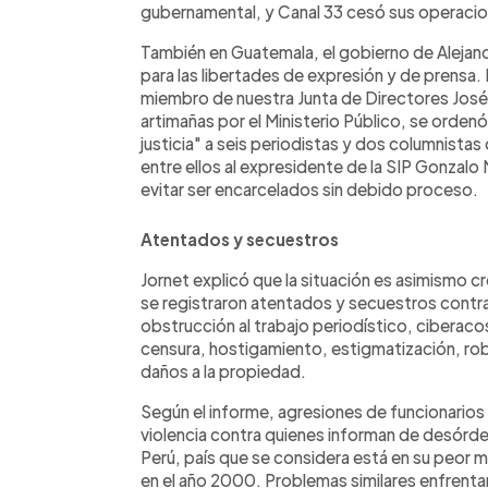
gubernamental, y Canal 33 cesó sus operacio
También en Guatemala, el gobierno de Aleja
para las libertades de expresión y de prensa.
miembro de nuestra Junta de Directores Jos
artimañas por el Ministerio Público, se ordenó
justicia" a seis periodistas y dos columnistas
entre ellos al expresidente de la SIP Gonzalo
evitar ser encarcelados sin debido proceso.
Atentados y secuestros
Jornet explicó que la situación es asimismo
se registraron atentados y secuestros contra
obstrucción al trabajo periodístico, ciberac
censura, hostigamiento, estigmatización, rob
daños a la propiedad.
Según el informe, agresiones de funcionarios a
violencia contra quienes informan de desórde
Perú, país que se considera está en su peor
en el año 2000. Problemas similares enfrenta