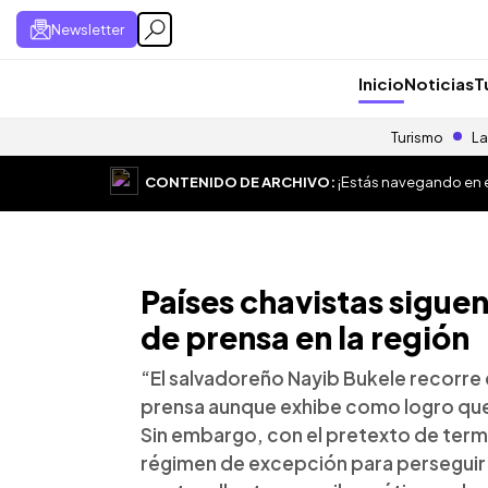
Newsletter
Inicio
Noticias
T
Turismo
La
CONTENIDO DE ARCHIVO:
¡Estás navegando en el
Países chavistas siguen
de prensa en la región
“El salvadoreño Nayib Bukele recorre 
prensa aunque exhibe como logro que
Sin embargo, con el pretexto de termin
régimen de excepción para perseguir a