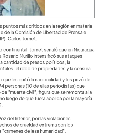
 puntos más críticos en la región en materia
nte de la Comisión de Libertad de Prensa e
P), Carlos Jornet.
o continental, Jornet señaló que en Nicaragua
Rosario Murillo intensificó sus ataques
la cantidad de presos políticos, la
tales, el robo de propiedades y la censura.
 que les quitó la nacionalidad y los privó de
94 personas (10 de ellas periodistas) que
 de "muerte civil", figura que se remonta a la
smo luego de que fuera abolida por la mayoría
0.
Voz del Interior, por las violaciones
echos de crueldad extrema con los
e "crímenes de lesa humanidad".