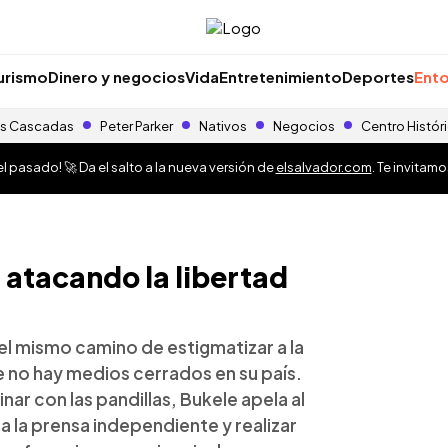
urismo
Dinero y negocios
Vida
Entretenimiento
Deportes
Ento
s Cascadas
Peter Parker
Nativos
Negocios
Centro Histór
 pasado! 🚀 Da el salto a la nueva versión de
elsalvador.com
. Te invitam
 atacando la libertad
el mismo camino de estigmatizar a la
 no hay medios cerrados en su país.
ar con las pandillas, Bukele apela al
 la prensa independiente y realizar