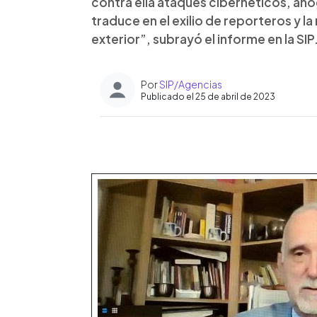
contra ella ataques cibernéticos, ahog
traduce en el exilio de reporteros y la
exterior”, subrayó el informe en la SIP
Por
SIP/Agencias
Publicado el 25 de abril de 2023
0:00
Facebook
Twitter
►
Escuchar artículo