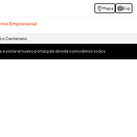
Mapa
Esp
rno Empresarial
ico Centenario
os a visitar el nuevo portal país donde coincidimos todos.