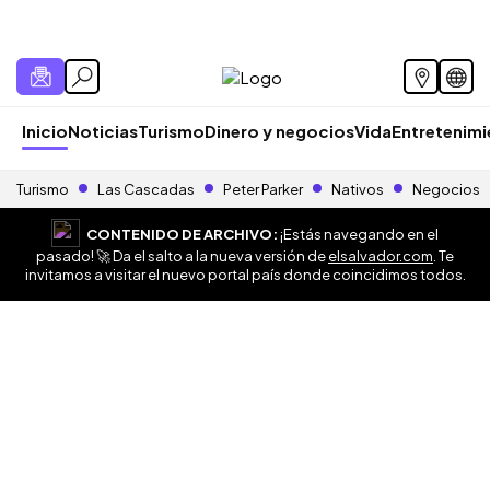
Inicio
Noticias
Turismo
Dinero y negocios
Vida
Entretenim
Turismo
Las Cascadas
Peter Parker
Nativos
Negocios
CONTENIDO DE ARCHIVO:
¡Estás navegando en el
pasado! 🚀 Da el salto a la nueva versión de
elsalvador.com
. Te
invitamos a visitar el nuevo portal país donde coincidimos todos.