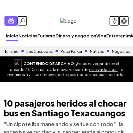
Inicio
Noticias
Turismo
Dinero y negocios
Vida
Entretenim
Turismo
Las Cascadas
Peter Parker
Nativos
Negocios
CONTENIDO DE ARCHIVO:
¡Estás navegando en el
pasado! 🚀 Da el salto a la nueva versión de
elsalvador.com
. Te
invitamos a visitar el nuevo portal país donde coincidimos todos.
10 pasajeros heridos al chocar
bus en Santiago Texacuangos
"Un cipote iba manejando y se fue con todo": la
excesiva velocidad y la inexperiencia al conducir