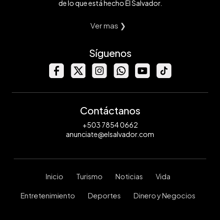
de lo que está hecho El Salvador.
Ver mas ❯
Síguenos
Contáctanos
+503 7854 0662
anunciate@elsalvador.com
Inicio
Turismo
Noticias
Vida
Entretenimiento
Deportes
Dinero y Negocios