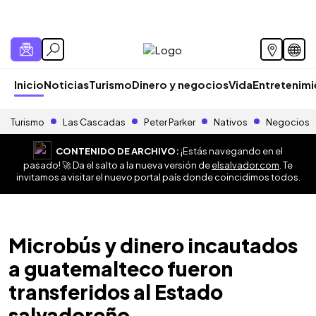
Inicio
Noticias
Turismo
Dinero y negocios
Vida
Entretenim
Turismo
Las Cascadas
Peter Parker
Nativos
Negocios
CONTENIDO DE ARCHIVO:
¡Estás navegando en el
pasado! 🚀 Da el salto a la nueva versión de
elsalvador.com
. Te
invitamos a visitar el nuevo portal país donde coincidimos todos.
Microbús y dinero incautados
a guatemalteco fueron
transferidos al Estado
salvadoreño